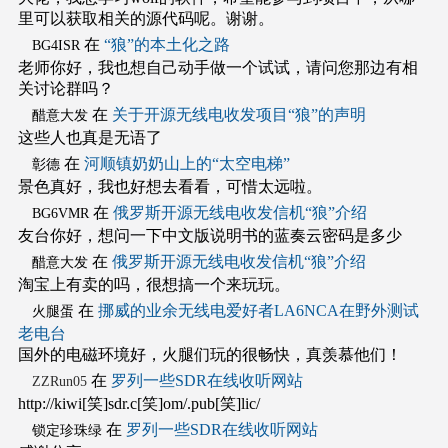
里可以获取相关的源代码呢。谢谢。
在
“狼”的本土化之路
BG4ISR
老师你好，我也想自己动手做一个试试，请问您那边有相
关讨论群吗？
在
关于开源无线电收发项目“狼”的声明
醋意大发
这些人也真是无语了
在
河顺镇奶奶山上的“太空电梯”
彰德
景色真好，我也好想去看看，可惜太远啦。
在
俄罗斯开源无线电收发信机“狼”介绍
BG6VMR
友台你好，想问一下中文版说明书的蓝奏云密码是多少
在
俄罗斯开源无线电收发信机“狼”介绍
醋意大发
淘宝上有卖的吗，很想搞一个来玩玩。
在
挪威的业余无线电爱好者LA6NCA在野外测试
火腿蛋
老电台
国外的电磁环境好，火腿们玩的很畅快，真羡慕他们！
在
罗列一些SDR在线收听网站
ZZRun05
http://kiwi[笑]sdr.c[笑]om/.pub[笑]lic/
在
罗列一些SDR在线收听网站
锁定珍珠绿