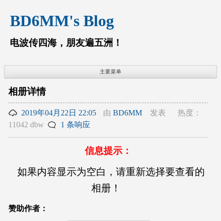
跳
BD6MM's Blog
至
内
容
电波传四海，朋友遍五洲！
主要菜单
相册详情
2019年04月22日 22:05
由
BD6MM
发表
热度：
11042 dbw
1 条响应
信息提示：
如果内容显示为空白，请重新选择要查看的
相册！
赞助作者：