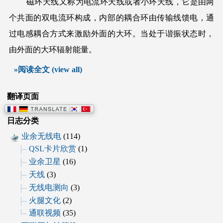
磁环天线又称为电流环天线或者小环天线，它是由两
个共面的双电流环构成，内部的耦合环由传输线馈电，通
过电感耦合方式来激励外面的大环。当处于谐振状态时，
由外面的大环辐射能量。
»阅读全文 (view all)
翻译页面
日志分类
业余无线电
(114)
QSL卡片欣赏
(1)
业余卫星
(16)
天线
(3)
无线电测向
(3)
火腿文化
(2)
通联视频
(35)