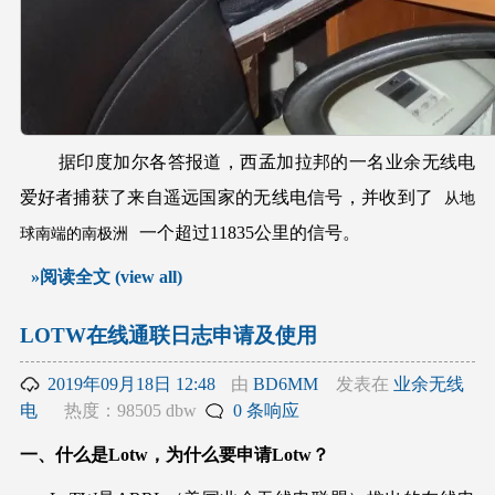
据印度加尔各答报道，西孟加拉邦的一名业余无线电
爱好者捕获了来自遥远国家的无线电信号，并收到了
从地
一个超过11835公里的信号。
球南端的南极洲
»阅读全文 (view all)
LOTW在线通联日志申请及使用
2019年09月18日 12:48
由
BD6MM
发表在
业余无线
电
热度：98505 dbw
0 条响应
一、什么是Lotw，为什么要申请Lotw？