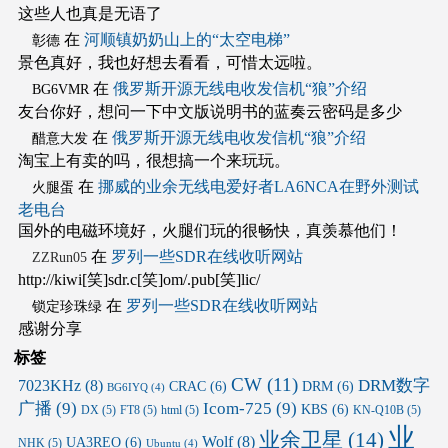
这些人也真是无语了
在
河顺镇奶奶山上的“太空电梯”
彰德
景色真好，我也好想去看看，可惜太远啦。
在
俄罗斯开源无线电收发信机“狼”介绍
BG6VMR
友台你好，想问一下中文版说明书的蓝奏云密码是多少
在
俄罗斯开源无线电收发信机“狼”介绍
醋意大发
淘宝上有卖的吗，很想搞一个来玩玩。
在
挪威的业余无线电爱好者LA6NCA在野外测试
火腿蛋
老电台
国外的电磁环境好，火腿们玩的很畅快，真羡慕他们！
在
罗列一些SDR在线收听网站
ZZRun05
http://kiwi[笑]sdr.c[笑]om/.pub[笑]lic/
在
罗列一些SDR在线收听网站
锁定珍珠绿
感谢分享
标签
CW
(11)
DRM数字
7023KHz
(8)
CRAC
(6)
DRM
(6)
BG6IYQ
(4)
广播
(9)
Icom-725
(9)
KBS
(6)
DX
(5)
FT8
(5)
html
(5)
KN-Q10B
(5)
业
业余卫星
(14)
Wolf
(8)
UA3REO
(6)
NHK
(5)
Ubuntu
(4)