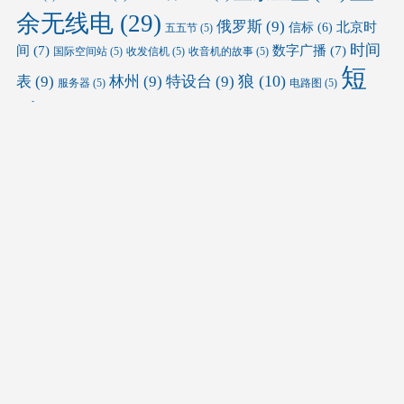
余无线电
(29)
俄罗斯
(9)
北京时
信标
(6)
五五节
(5)
时间
间
(7)
数字广播
(7)
国际空间站
(5)
收发信机
(5)
收音机的故事
(5)
短
狼
(10)
表
(9)
林州
(9)
特设台
(9)
服务器
(5)
电路图
(5)
波
(38)
短波广播
(12)
短波数字广播
(5)
磁环天线
(5)
端馈天
通联视频
(28)
红旗渠
(7)
红旗渠精神
(6)
线
(5)
郁金香
频率表
(27)
频谱
(10)
(5)
野外通联
(5)
韩国国际广播电台
(5)
友情链接
业余无线电