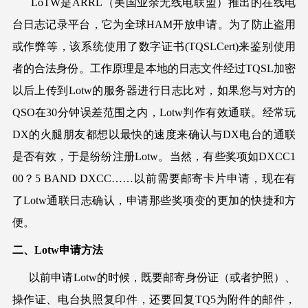
LoTW是ARRL（美国业余无线电联盟）推出的在线电
台日志记录平台，它为全球HAM开放申请。为了防止盗用
或作弊等，该系统使用了数字证书(TQSLCert)来鉴别使用
者的合法身份。工作原理是本地的日志文件经过TQSL加密
以后上传到Lotw的服务器进行日志比对，如果您与对方的
QSO在30分钟误差范围之内，Lotw判作有效通联。经常玩
DX的火腿朋友都想以最快的速度来确认与DX电台的通联
是否有效，于是纷纷注册Lotw。当然，有些奖项如DXCC1
00？5 BAND DXCC……以前需要邮寄卡片申请，现在有
了Lotw通联日志确认，申请那些奖项变的更加的快捷和方
便。
二、Lotw申请方法
以前申请Lotw的时候，既要邮寄身份证（或者护照）、
操作证、电台执照复印件，还要回复TQ5为附件的邮件，