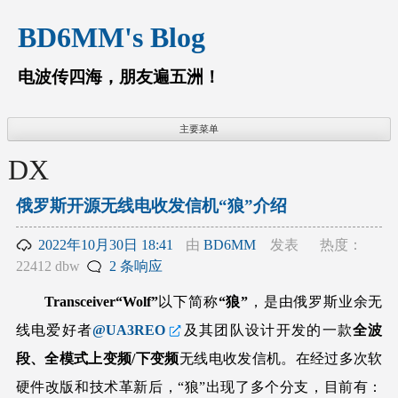
跳
BD6MM's Blog
至
内
容
电波传四海，朋友遍五洲！
主要菜单
DX
俄罗斯开源无线电收发信机“狼”介绍
2022年10月30日 18:41
由
BD6MM
发表
热度：
22412 dbw
2 条响应
Transceiver“Wolf”
以下简称
“狼”
，是由俄罗斯业余无
线电爱好者
@UA3REO
及其团队设计开发的一款
全波
段、全模式上变频/下变频
无线电收发信机。在经过多次软
硬件改版和技术革新后，“狼”出现了多个分支，目前有：