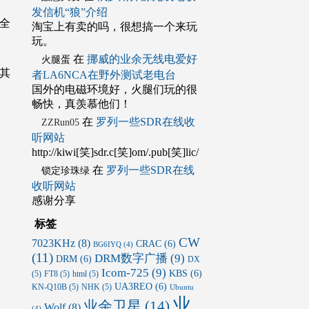
发信机“狼”介绍
，全
淘宝上有卖的吗，很想搞一个来玩
玩。
在
挪威的业余无线电爱好
火腿蛋
其
者LA6NCA在野外测试老电台
国外的电磁环境好，火腿们玩的很
畅快，真羡慕他们！
在
罗列一些SDR在线收
ZZRun05
听网站
http://kiwi[笑]sdr.c[笑]om/.pub[笑]lic/
在
罗列一些SDR在线
锁定珍珠绿
收听网站
感谢分享
标签
CW
7023KHz
(8)
CRAC
(6)
BG6IYQ
(4)
(11)
DRM数字广播
(9)
DRM
(6)
DX
Icom-725
(9)
KBS
(6)
(5)
FT8
(5)
html
(5)
UA3REO
(6)
KN-Q10B
(5)
NHK
(5)
Ubuntu
业
业余卫星
(14)
Wolf
(8)
(4)