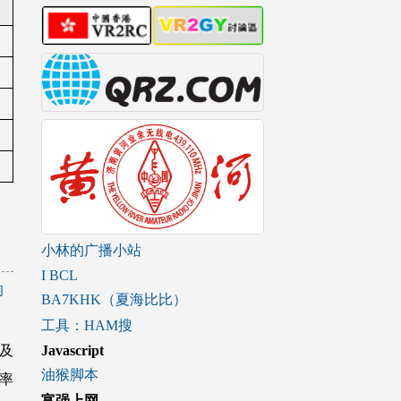
小林的广播小站
I BCL
响
BA7KHK（夏海比比）
工具：HAM搜
Javascript
及
油猴脚本
率
富强上网