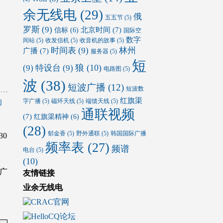
余无线电
(29)
俄
五五节
(5)
罗斯
(9)
北京时间
(7)
信标
(6)
国际空
数字
间站
(5)
收发信机
(5)
收音机的故事
(5)
时间表
(9)
林州
广播
(7)
服务器
(5)
短
狼
(10)
(9)
特设台
(9)
电路图
(5)
波
(38)
短波广播
(12)
短波数
红旗渠
字广播
(5)
磁环天线
(5)
端馈天线
(5)
响
通联视频
(7)
红旗渠精神
(6)
(28)
郁金香
(5)
野外通联
(5)
韩国国际广播
30
频率表
(27)
频谱
电台
(5)
(10)
广
友情链接
业余无线电