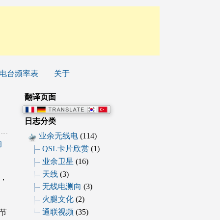
电台频率表
关于
翻译页面
日志分类
业余无线电
(114)
响
QSL卡片欣赏
(1)
业余卫星
(16)
天线
(3)
起，
无线电测向
(3)
火腿文化
(2)
通联视频
(35)
节