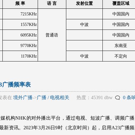
频 率
语 言
发射位置
覆盖区域
7215KHz
中国国内
1557KHz
中波
中国国内
6095KHz
普通语
中国国内
9770KHz
东南亚
1170KHz
中波
不定向
23广播频率表
发表在
境外广播
->
广播 / 电视相关
热度：45391 dbw
0 条
传媒机构NHK的对外播出平台，通过电视、短波广播、调频广播
资讯。2023年3月26日9时（北京时间）起，启用A23广播频