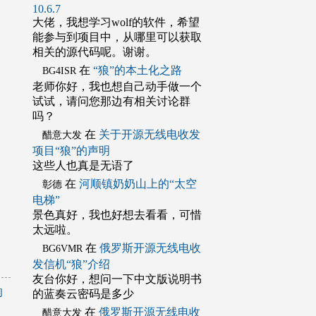
10.6.7
大佬，我想学习wolf的软件，希望
能参与到项目中，从哪里可以获取
相关的源代码呢。谢谢。
在
“狼”的本土化之路
BG4ISR
老师你好，我也想自己动手做一个
试试，请问您那边有相关讨论群
吗？
在
关于开源无线电收发
醋意大发
项目“狼”的声明
这些人也真是无语了
在
河顺镇奶奶山上的“太空
彰德
电梯”
景色真好，我也好想去看看，可惜
太远啦。
在
俄罗斯开源无线电收
BG6VMR
发信机“狼”介绍
友台你好，想问一下中文版说明书
响
的蓝奏云密码是多少
在
俄罗斯开源无线电收
醋意大发