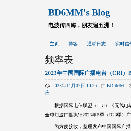
跳
BD6MM's Blog
至
内
容
电波传四海，朋友遍五洲！
主页
博客
通联日志
实时信
频率表
2023年中国国际广播电台（CRI）
2023年11月07日 10:26
由
BD6MM
应
根据国际电信联盟（ITU）《无线电规则》
全球短波广播执行2023年B季（B23季）
为方便接收，整理发布中国国际广播电