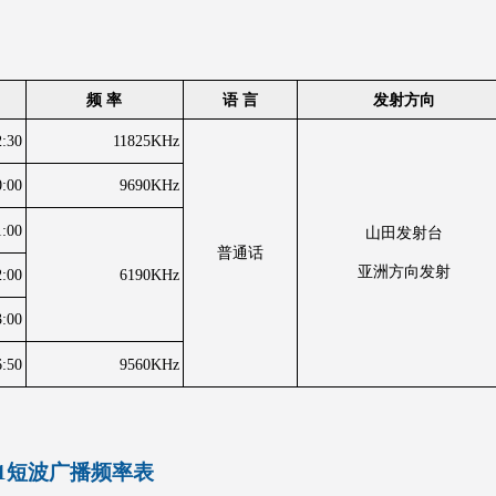
频 率
语 言
发射方向
2:30
11825KHz
0:00
9690KHz
1:00
山田发射台
普通话
亚洲方向发射
2:00
6190KHz
3:00
6:50
9560KHz
21短波广播频率表