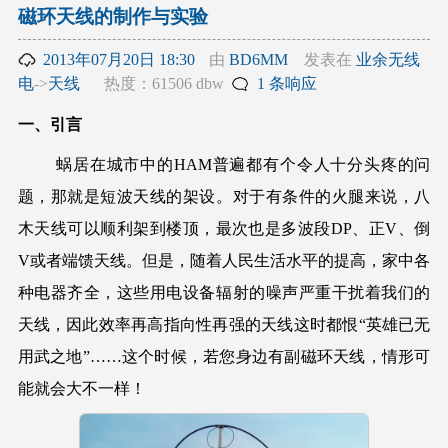
磁环天线的制作与实验
2013年07月20日 18:30
由
BD6MM
发表在
业余无线
电
->
天线
热度：61506 dbw
1 条响应
一、引言
蜗居在城市中的HAM普遍都有个令人十分头疼的问
题，那就是短波天线的架设。对于有条件的火腿来说，八
木天线可以顺利架到楼顶，最次也是多波段DP、正V、倒
V或者端馈天线。但是，随着人民生活水平的提高，家中各
种电器齐全，这些用电设备辐射的噪声严重干扰着我们的
天线，因此效率再高指向性再强的天线这时都恨“英雄已无
用武之地”……这个时候，若您身边有副磁环天线，情形可
能就会大不一样！