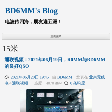
跳
BD6MM's Blog
至
内
容
电波传四海，朋友遍五洲！
主要菜单
15米
通联视频：2021年06月19日，R0MM与BD6MM
的良好QSO
2021年06月20日 19:45
由
BD6MM
发表在
业余无线
电
->
通联视频
热度：4070 dbw
0 条响应