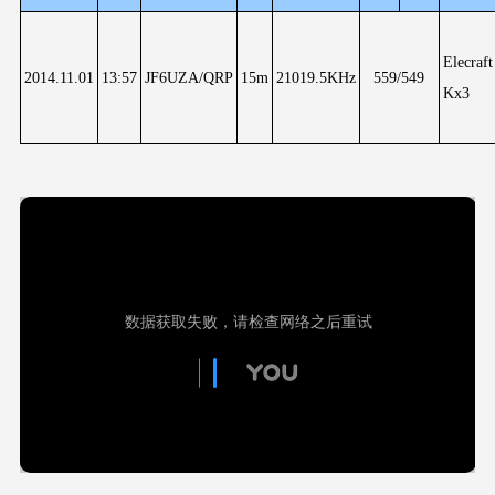
Elecraft
2014.11.01
13:57
JF6UZA/QRP
15m
21019.5KHz
559/549
Kx3