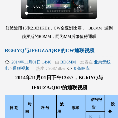
短波波段15米21031KHz，CW全亚洲比赛，
遇到
BD6MM
俄罗斯的R0MM，同为MM后缀值得通联
BG6IYQ与JF6UZA/QRP的CW通联视频
2014年11月01日 14:40
由
BD6MM
发表在
业余无线
电
->
通联视频
热度：9587 dbw
0 条响应
2014年11月01日下午13:57，BG6IYQ与
JF6UZA/QRP的通联视频
信号报
时
波
设
告
日 期
呼 号
频率
间
段
备
R
T