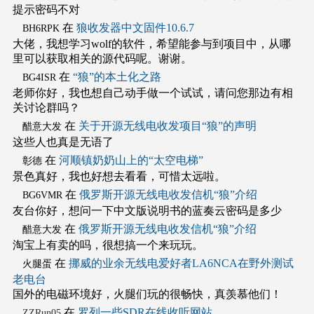
提示密码不对
在
狼收发器中文固件10.6.7
BH6RPK
大佬，我想学习wolf的软件，希望能参与到项目中，从哪
里可以获取相关的源代码呢。谢谢。
在
“狼”的本土化之路
BG4ISR
老师你好，我也想自己动手做一个试试，请问您那边有相
关讨论群吗？
在
关于开源无线电收发项目“狼”的声明
醋意大发
这些人也真是无语了
在
河顺镇奶奶山上的“太空电梯”
彰德
景色真好，我也好想去看看，可惜太远啦。
在
俄罗斯开源无线电收发信机“狼”介绍
BG6VMR
友台你好，想问一下中文版说明书的蓝奏云密码是多少
在
俄罗斯开源无线电收发信机“狼”介绍
醋意大发
淘宝上有卖的吗，很想搞一个来玩玩。
在
挪威的业余无线电爱好者LA6NCA在野外测试
火腿蛋
老电台
国外的电磁环境好，火腿们玩的很畅快，真羡慕他们！
在
罗列一些SDR在线收听网站
ZZRun05