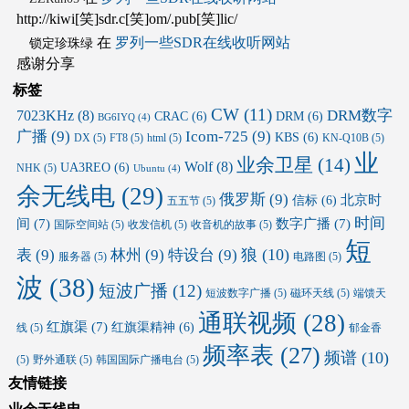
http://kiwi[笑]sdr.c[笑]om/.pub[笑]lic/
在
罗列一些SDR在线收听网站
锁定珍珠绿
感谢分享
标签
CW
(11)
DRM数字
7023KHz
(8)
CRAC
(6)
DRM
(6)
BG6IYQ
(4)
广播
(9)
Icom-725
(9)
KBS
(6)
DX
(5)
FT8
(5)
html
(5)
KN-Q10B
(5)
业
业余卫星
(14)
Wolf
(8)
UA3REO
(6)
NHK
(5)
Ubuntu
(4)
余无线电
(29)
俄罗斯
(9)
北京时
信标
(6)
五五节
(5)
时间
间
(7)
数字广播
(7)
国际空间站
(5)
收发信机
(5)
收音机的故事
(5)
短
狼
(10)
表
(9)
林州
(9)
特设台
(9)
服务器
(5)
电路图
(5)
波
(38)
短波广播
(12)
短波数字广播
(5)
磁环天线
(5)
端馈天
通联视频
(28)
红旗渠
(7)
红旗渠精神
(6)
线
(5)
郁金香
频率表
(27)
频谱
(10)
(5)
野外通联
(5)
韩国国际广播电台
(5)
友情链接