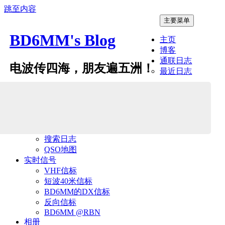
跳至内容
主要菜单
BD6MM's Blog
主页
博客
通联日志
电波传四海，朋友遍五洲！
最近日志
搜索日志
QSO地图
实时信号
VHF信标
短波40米信标
BD6MM的DX信标
反向信标
BD6MM @RBN
相册