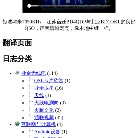
短波40米7050KHz，江苏宿迁BD4QDP与北京BD1OKL的良好
QSO，声音清晰宏亮，像本地中继一样。
翻译页面
日志分类
业余无线电
(114)
QSL卡片欣赏
(1)
业余卫星
(16)
天线
(3)
无线电测向
(3)
火腿文化
(2)
通联视频
(35)
互联网与计算机
(4)
Android设备
(1)