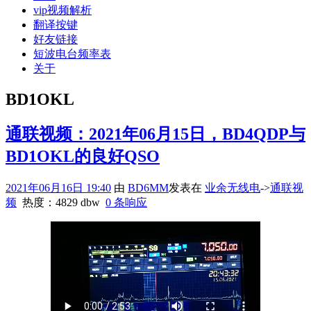
vip视频解析
翻译按键
好友链接
短波电台频率表
关于
BD1OKL
通联视频：2021年06月15日，BD4QDP与
BD1OKL的良好QSO
2021年06月16日 19:40
由
BD6MM
发表在
业余无线电
->
通联视
频
热度：4829 dbw
0 条响应