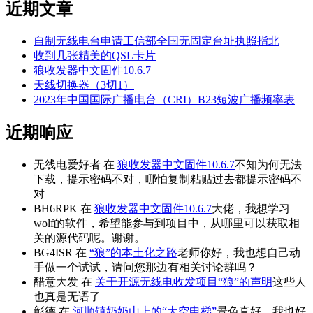
近期文章
自制无线电台申请工信部全国无固定台址执照指北
收到几张精美的QSL卡片
狼收发器中文固件10.6.7
天线切换器（3切1）
2023年中国国际广播电台（CRI）B23短波广播频率表
近期响应
无线电爱好者
在
狼收发器中文固件10.6.7
不知为何无法
下载，提示密码不对，哪怕复制粘贴过去都提示密码不
对
BH6RPK
在
狼收发器中文固件10.6.7
大佬，我想学习
wolf的软件，希望能参与到项目中，从哪里可以获取相
关的源代码呢。谢谢。
BG4ISR
在
“狼”的本土化之路
老师你好，我也想自己动
手做一个试试，请问您那边有相关讨论群吗？
醋意大发
在
关于开源无线电收发项目“狼”的声明
这些人
也真是无语了
彰德
在
河顺镇奶奶山上的“太空电梯”
景色真好，我也好