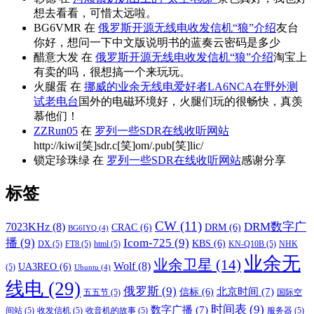
想去看看，可惜太远啦。
BG6VMR
在
俄罗斯开源无线电收发信机“狼”介绍
友台
你好，想问一下中文版说明书的蓝奏云密码是多少
醋意大发
在
俄罗斯开源无线电收发信机“狼”介绍
淘宝上
有卖的吗，很想搞一个来玩玩。
火腿蛋
在
挪威的业余无线电爱好者LA6NCA在野外测
试老电台
国外的电磁环境好，火腿们玩的很畅快，真羡
慕他们！
ZZRun05
在
罗列一些SDR在线收听网站
http://kiwi[笑]sdr.c[笑]om/.pub[笑]lic/
锁定珍珠绿
在
罗列一些SDR在线收听网站
感谢分享
标签
CW
(11)
DRM数字广
7023KHz
(8)
CRAC
(6)
DRM
(6)
BG6IYQ
(4)
播
(9)
Icom-725
(9)
KBS
(6)
DX
(5)
FT8
(5)
html
(5)
KN-Q10B
(5)
NHK
业余无
业余卫星
(14)
Wolf
(8)
UA3REO
(6)
(5)
Ubuntu
(4)
线电
(29)
俄罗斯
(9)
北京时间
(7)
信标
(6)
五五节
(5)
国际空
时间表
(9)
数字广播
(7)
间站
(5)
收发信机
(5)
收音机的故事
(5)
服务器
(5)