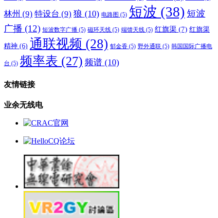
短波
(38)
短波
狼
(10)
林州
(9)
特设台
(9)
电路图
(5)
广播
(12)
红旗渠
(7)
红旗渠
短波数字广播
(5)
磁环天线
(5)
端馈天线
(5)
通联视频
(28)
精神
(6)
郁金香
(5)
野外通联
(5)
韩国国际广播电
频率表
(27)
频谱
(10)
台
(5)
友情链接
业余无线电