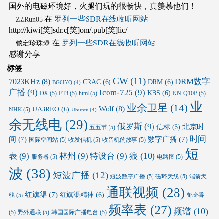
国外的电磁环境好，火腿们玩的很畅快，真羡慕他们！
在
罗列一些SDR在线收听网站
ZZRun05
http://kiwi[笑]sdr.c[笑]om/.pub[笑]lic/
在
罗列一些SDR在线收听网站
锁定珍珠绿
感谢分享
标签
CW
(11)
DRM数字
7023KHz
(8)
CRAC
(6)
DRM
(6)
BG6IYQ
(4)
广播
(9)
Icom-725
(9)
KBS
(6)
DX
(5)
FT8
(5)
html
(5)
KN-Q10B
(5)
业
业余卫星
(14)
Wolf
(8)
UA3REO
(6)
NHK
(5)
Ubuntu
(4)
余无线电
(29)
俄罗斯
(9)
北京时
信标
(6)
五五节
(5)
时间
间
(7)
数字广播
(7)
国际空间站
(5)
收发信机
(5)
收音机的故事
(5)
短
狼
(10)
表
(9)
林州
(9)
特设台
(9)
服务器
(5)
电路图
(5)
波
(38)
短波广播
(12)
短波数字广播
(5)
磁环天线
(5)
端馈天
通联视频
(28)
红旗渠
(7)
红旗渠精神
(6)
线
(5)
郁金香
频率表
(27)
频谱
(10)
(5)
野外通联
(5)
韩国国际广播电台
(5)