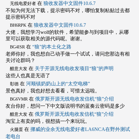
在
狼收发器中文固件10.6.7
无线电爱好者
不知为何无法下载，提示密码不对，哪怕复制粘贴过去都
提示密码不对
在
狼收发器中文固件10.6.7
BH6RPK
大佬，我想学习wolf的软件，希望能参与到项目中，从哪
里可以获取相关的源代码呢。谢谢。
在
“狼”的本土化之路
BG4ISR
老师你好，我也想自己动手做一个试试，请问您那边有相
关讨论群吗？
在
关于开源无线电收发项目“狼”的声明
醋意大发
这些人也真是无语了
在
河顺镇奶奶山上的“太空电梯”
彰德
景色真好，我也好想去看看，可惜太远啦。
在
俄罗斯开源无线电收发信机“狼”介绍
BG6VMR
友台你好，想问一下中文版说明书的蓝奏云密码是多少
在
俄罗斯开源无线电收发信机“狼”介绍
醋意大发
淘宝上有卖的吗，很想搞一个来玩玩。
在
挪威的业余无线电爱好者LA6NCA在野外测试
火腿蛋
老电台