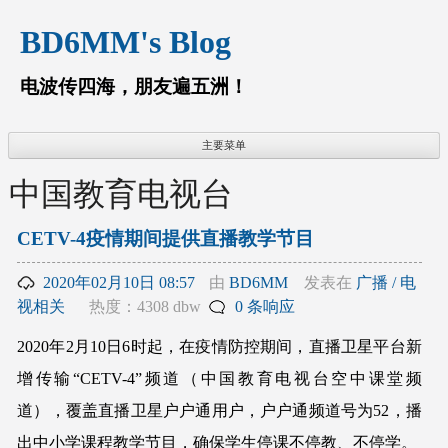
跳
BD6MM's Blog
至
内
容
电波传四海，朋友遍五洲！
主要菜单
中国教育电视台
CETV-4疫情期间提供直播教学节目
2020年02月10日 08:57
由
BD6MM
发表在
广播 / 电
视相关
热度：4308 dbw
0 条响应
2020年2月10日6时起，在疫情防控期间，直播卫星平台新
增传输“CETV-4”频道（中国教育电视台空中课堂频
道），覆盖直播卫星户户通用户，户户通频道号为52，播
出中小学课程教学节目，确保学生停课不停教、不停学。