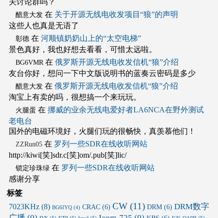
关讨论群吗？
在
关于开源无线电收发项目“狼”的声明
醋意大发
这些人也真是无语了
在
河顺镇奶奶山上的“太空电梯”
彰德
景色真好，我也好想去看看，可惜太远啦。
在
俄罗斯开源无线电收发信机“狼”介绍
BG6VMR
友台你好，想问一下中文版说明书的蓝奏云密码是多少
在
俄罗斯开源无线电收发信机“狼”介绍
醋意大发
淘宝上有卖的吗，很想搞一个来玩玩。
在
挪威的业余无线电爱好者LA6NCA在野外测试
火腿蛋
老电台
国外的电磁环境好，火腿们玩的很畅快，真羡慕他们！
在
罗列一些SDR在线收听网站
ZZRun05
http://kiwi[笑]sdr.c[笑]om/.pub[笑]lic/
在
罗列一些SDR在线收听网站
锁定珍珠绿
感谢分享
标签
CW
(11)
DRM数字
7023KHz
(8)
CRAC
(6)
DRM
(6)
BG6IYQ
(4)
广播
(9)
Icom-725
(9)