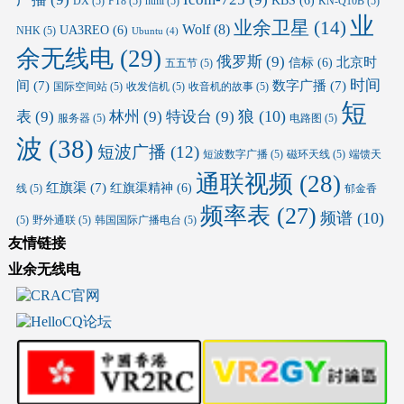
KBS
(6)
DX
(5)
FT8
(5)
html
(5)
KN-Q10B
(5)
业
业余卫星
(14)
Wolf
(8)
UA3REO
(6)
NHK
(5)
Ubuntu
(4)
余无线电
(29)
俄罗斯
(9)
北京时
信标
(6)
五五节
(5)
时间
间
(7)
数字广播
(7)
国际空间站
(5)
收发信机
(5)
收音机的故事
(5)
短
狼
(10)
表
(9)
林州
(9)
特设台
(9)
服务器
(5)
电路图
(5)
波
(38)
短波广播
(12)
短波数字广播
(5)
磁环天线
(5)
端馈天
通联视频
(28)
红旗渠
(7)
红旗渠精神
(6)
线
(5)
郁金香
频率表
(27)
频谱
(10)
(5)
野外通联
(5)
韩国国际广播电台
(5)
友情链接
业余无线电