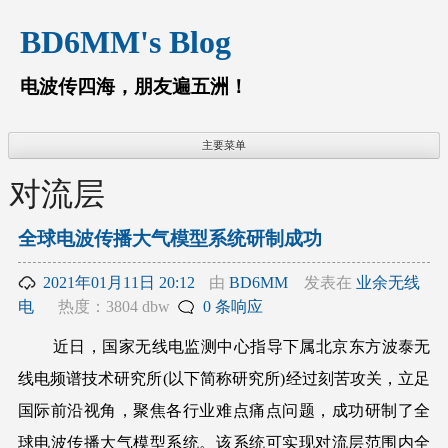
跳
BD6MM's Blog
至
内
容
电波传四海，朋友遍五洲！
主要菜单
对流层
全球电波传播大气模型系统研制成功
2021年01月11日 20:12
由
BD6MM
发表在
业余无线
电
热度：3804 dbw
0 条响应
近日，国家无线电监测中心指导下属北京东方波泰无
线电频谱技术研究所(以下简称研究所)经过刻苦攻关，立足
国际前沿视角，聚焦各行业难点痛点问题，成功研制了全
球电波传播大气模型系统。该系统可实现对流层范围内全