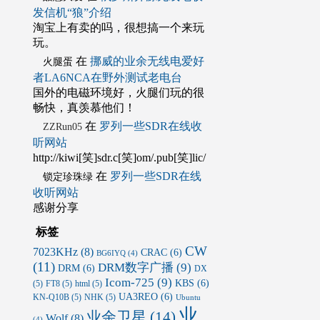
发信机“狼”介绍
淘宝上有卖的吗，很想搞一个来玩
玩。
在
挪威的业余无线电爱好
火腿蛋
者LA6NCA在野外测试老电台
国外的电磁环境好，火腿们玩的很
畅快，真羡慕他们！
在
罗列一些SDR在线收
ZZRun05
听网站
http://kiwi[笑]sdr.c[笑]om/.pub[笑]lic/
在
罗列一些SDR在线
锁定珍珠绿
收听网站
感谢分享
标签
CW
7023KHz
(8)
CRAC
(6)
BG6IYQ
(4)
(11)
DRM数字广播
(9)
DRM
(6)
DX
Icom-725
(9)
KBS
(6)
(5)
FT8
(5)
html
(5)
UA3REO
(6)
KN-Q10B
(5)
NHK
(5)
Ubuntu
业
业余卫星
(14)
Wolf
(8)
(4)