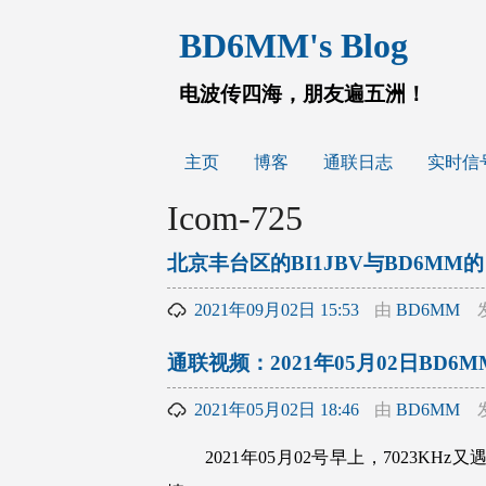
跳
BD6MM's Blog
至
内
容
电波传四海，朋友遍五洲！
主页
博客
通联日志
实时信
Icom-725
北京丰台区的BI1JBV与BD6MM的
2021年09月02日 15:53
由
BD6MM
通联视频：2021年05月02日BD6
2021年05月02日 18:46
由
BD6MM
2021年05月02号早上，7023KH