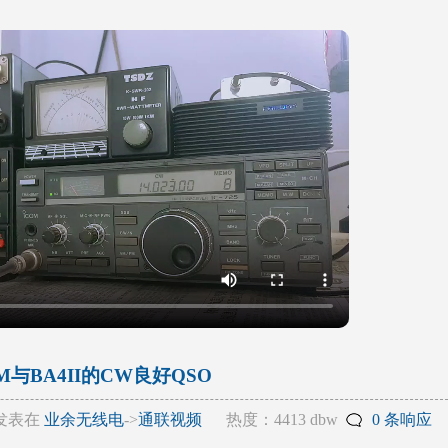
M与BA4II的CW良好QSO
发表在
业余无线电
->
通联视频
热度：4413 dbw
0 条响应