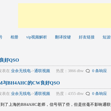
号
相册
vip视频解析
翻译按键
好友链接
短波
良好QSO
发表在
业余无线电
->
通联视频
热度：3866 dbw
0 条响应
MM与BH4AHC的CW良好QSO
发表在
业余无线电
->
通联视频
热度：4355 dbw
0 条响应
z又遇到了上海的BH4AHC老师，信号弱了些，但是丝毫不影响通