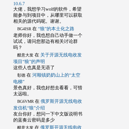
10.6.7
大佬，我想学习wolf的软件，希望
能参与到项目中，从哪里可以获取
相关的源代码呢。谢谢。
在
“狼”的本土化之路
BG4ISR
老师你好，我也想自己动手做一个
试试，请问您那边有相关讨论群
吗？
在
关于开源无线电收发
醋意大发
项目“狼”的声明
这些人也真是无语了
在
河顺镇奶奶山上的“太空
彰德
电梯”
景色真好，我也好想去看看，可惜
太远啦。
在
俄罗斯开源无线电收
BG6VMR
发信机“狼”介绍
友台你好，想问一下中文版说明书
的蓝奏云密码是多少
在
俄罗斯开源无线电收
醋意大发