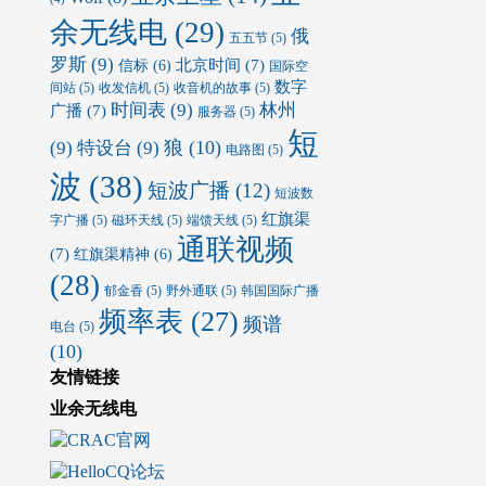
余无线电
(29)
俄
五五节
(5)
罗斯
(9)
北京时间
(7)
信标
(6)
国际空
数字
间站
(5)
收发信机
(5)
收音机的故事
(5)
时间表
(9)
林州
广播
(7)
服务器
(5)
短
狼
(10)
(9)
特设台
(9)
电路图
(5)
波
(38)
短波广播
(12)
短波数
红旗渠
字广播
(5)
磁环天线
(5)
端馈天线
(5)
通联视频
(7)
红旗渠精神
(6)
(28)
郁金香
(5)
野外通联
(5)
韩国国际广播
频率表
(27)
频谱
电台
(5)
(10)
友情链接
业余无线电