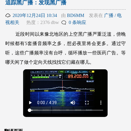
追踪黑广播：发现黑广播
2020年12月24日 10:34
由
BD6MM
发表在
广播 / 电
视相关
热度：2376 dbw
0 条响应
近段时间以来豫北地区的上空黑广播严重泛滥，傍晚
时候都有5套播音频率之多，想必夜里将会更多。通过守
听，这些广播频率没有台呼，循环播放一些医药广告。等
哪天闲了做个定向天线找找它们藏在哪儿。