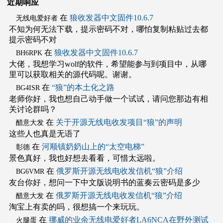
近期响应
在
狼收发器中文固件10.6.7
无线电爱好者
不知为何无法下载，提示密码不对，哪怕复制粘贴过去都
提示密码不对
在
狼收发器中文固件10.6.7
BH6RPK
大佬，我想学习wolf的软件，希望能参与到项目中，从哪
里可以获取相关的源代码呢。谢谢。
在
“狼”的本土化之路
BG4ISR
老师你好，我也想自己动手做一个试试，请问您那边有相
关讨论群吗？
在
关于开源无线电收发项目“狼”的声明
醋意大发
这些人也真是无语了
在
河顺镇奶奶山上的“太空电梯”
彰德
景色真好，我也好想去看看，可惜太远啦。
在
俄罗斯开源无线电收发信机“狼”介绍
BG6VMR
友台你好，想问一下中文版说明书的蓝奏云密码是多少
在
俄罗斯开源无线电收发信机“狼”介绍
醋意大发
淘宝上有卖的吗，很想搞一个来玩玩。
在
挪威的业余无线电爱好者LA6NCA在野外测试
火腿蛋