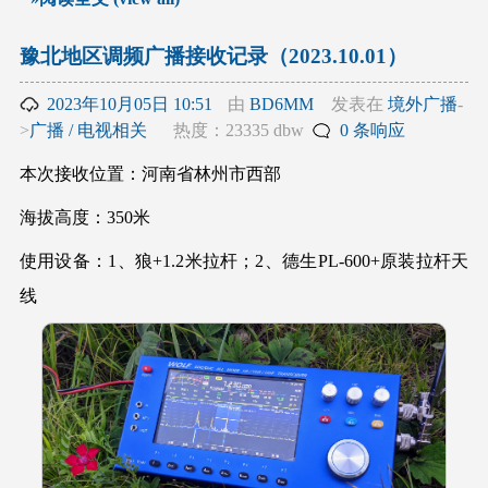
豫北地区调频广播接收记录（2023.10.01）
2023年10月05日 10:51
由
BD6MM
发表在
境外广播
-
>
广播 / 电视相关
热度：23335 dbw
0 条响应
本次接收位置：河南省林州市西部
海拔高度：350米
使用设备：1、狼+1.2米拉杆；2、德生PL-600+原装拉杆天
线