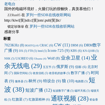
老电台
国外的电磁环境好，火腿们玩的很畅快，真羡慕他们！
在
罗列一些SDR在线收听网站
ZZRun05
http://kiwi[笑]sdr.c[笑]om/.pub[笑]lic/
在
罗列一些SDR在线收听网站
锁定珍珠绿
感谢分享
标签
CW
(11)
DRM数字
7023KHz
(8)
CRAC
(6)
DRM
(6)
BG6IYQ
(4)
广播
(9)
Icom-725
(9)
KBS
(6)
DX
(5)
FT8
(5)
html
(5)
KN-Q10B
(5)
业
业余卫星
(14)
Wolf
(8)
UA3REO
(6)
NHK
(5)
Ubuntu
(4)
余无线电
(29)
俄罗斯
(9)
北京时
信标
(6)
五五节
(5)
时间
间
(7)
数字广播
(7)
国际空间站
(5)
收发信机
(5)
收音机的故事
(5)
短
狼
(10)
表
(9)
林州
(9)
特设台
(9)
服务器
(5)
电路图
(5)
波
(38)
短波广播
(12)
短波数字广播
(5)
磁环天线
(5)
端馈天
通联视频
(28)
红旗渠
(7)
红旗渠精神
(6)
线
(5)
郁金香