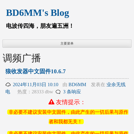
跳
BD6MM's Blog
至
内
容
电波传四海，朋友遍五洲！
主要菜单
调频广播
狼收发器中文固件10.6.7
2024年11月03日 10:10
由
BD6MM
发表在
业余无线
电
热度：28333 dbw
3 条响应
友情提示：
非必要不建议安装中文固件，由此产生的一切后果与原作
者和我都无关！
非必要不建议安装中文固件，由此产生的一切后果与原作