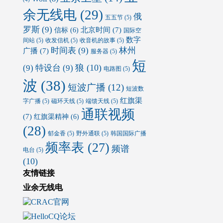
余无线电
(29)
俄
五五节
(5)
罗斯
(9)
北京时间
(7)
信标
(6)
国际空
数字
间站
(5)
收发信机
(5)
收音机的故事
(5)
时间表
(9)
林州
广播
(7)
服务器
(5)
短
狼
(10)
(9)
特设台
(9)
电路图
(5)
波
(38)
短波广播
(12)
短波数
红旗渠
字广播
(5)
磁环天线
(5)
端馈天线
(5)
通联视频
(7)
红旗渠精神
(6)
(28)
郁金香
(5)
野外通联
(5)
韩国国际广播
频率表
(27)
频谱
电台
(5)
(10)
友情链接
业余无线电