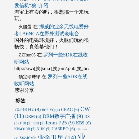
发信机“狼”介绍
淘宝上有卖的吗，很想搞一个来玩
玩。
在
挪威的业余无线电爱好
火腿蛋
者LA6NCA在野外测试老电台
国外的电磁环境好，火腿们玩的很
畅快，真羡慕他们！
在
罗列一些SDR在线收
ZZRun05
听网站
http://kiwi[笑]sdr.c[笑]om/.pub[笑]lic/
在
罗列一些SDR在线
锁定珍珠绿
收听网站
感谢分享
标签
CW
7023KHz
(8)
CRAC
(6)
BG6IYQ
(4)
(11)
DRM数字广播
(9)
DRM
(6)
DX
Icom-725
(9)
KBS
(6)
(5)
FT8
(5)
html
(5)
UA3REO
(6)
KN-Q10B
(5)
NHK
(5)
Ubuntu
业
业余卫星
(14)
Wolf
(8)
(4)