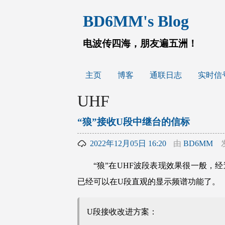
跳
BD6MM's Blog
至
内
容
电波传四海，朋友遍五洲！
主页
博客
通联日志
实时信
UHF
“狼”接收U段中继台的信标
2022年12月05日 16:20
由
BD6MM
“狼”在UHF波段表现效果很一般，
已经可以在U段直观的显示频谱功能了。
U段接收改进方案：