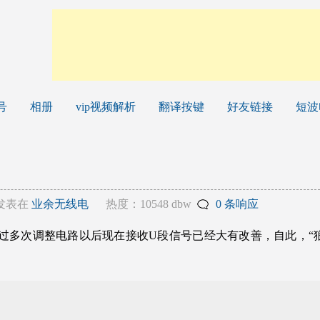
号
相册
vip视频解析
翻译按键
好友链接
短波
发表在
业余无线电
热度：10548 dbw
0 条响应
经过多次调整电路以后现在接收U段信号已经大有改善，自此，“狼