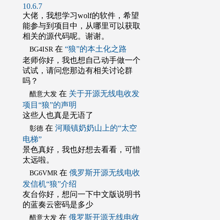
10.6.7
大佬，我想学习wolf的软件，希望
能参与到项目中，从哪里可以获取
相关的源代码呢。谢谢。
在
“狼”的本土化之路
BG4ISR
老师你好，我也想自己动手做一个
试试，请问您那边有相关讨论群
吗？
在
关于开源无线电收发
醋意大发
项目“狼”的声明
这些人也真是无语了
在
河顺镇奶奶山上的“太空
彰德
电梯”
景色真好，我也好想去看看，可惜
太远啦。
在
俄罗斯开源无线电收
BG6VMR
发信机“狼”介绍
友台你好，想问一下中文版说明书
的蓝奏云密码是多少
在
俄罗斯开源无线电收
醋意大发