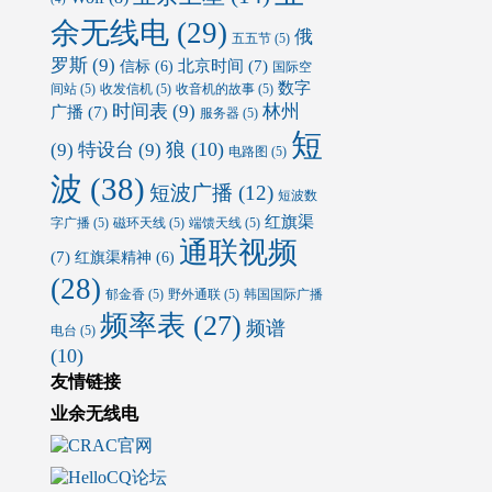
余无线电
(29)
俄
五五节
(5)
罗斯
(9)
北京时间
(7)
信标
(6)
国际空
数字
间站
(5)
收发信机
(5)
收音机的故事
(5)
时间表
(9)
林州
广播
(7)
服务器
(5)
短
狼
(10)
(9)
特设台
(9)
电路图
(5)
波
(38)
短波广播
(12)
短波数
红旗渠
字广播
(5)
磁环天线
(5)
端馈天线
(5)
通联视频
(7)
红旗渠精神
(6)
(28)
郁金香
(5)
野外通联
(5)
韩国国际广播
频率表
(27)
频谱
电台
(5)
(10)
友情链接
业余无线电