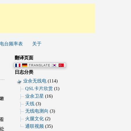
电台频率表
关于
翻译页面
日志分类
业余无线电
(114)
QSL卡片欣赏
(1)
业余卫星
(16)
嫩
天线
(3)
无线电测向
(3)
火腿文化
(2)
看
通联视频
(35)
处