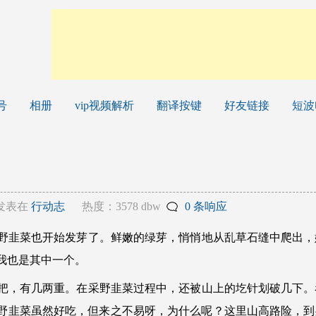
号
相册
vip视频解析
翻译按键
好友链接
短波
发表在
行动志
热度：3578 dbw
0 条响应
韭菜也开始发芽了。鲜嫩的绿芽，悄悄地从乱草石缝中爬出，
我也是其中一个。
，有几两重。在采野韭菜过程中，还被山上的圪针划破几下。
野韭菜虽然好吃，但来之不易呀，为什么呢？这里山高路险，到