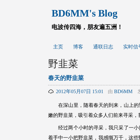
跳
BD6MM's Blog
至
内
容
电波传四海，朋友遍五洲！
主页
博客
通联日志
实时信
野韭菜
春天的野韭菜
2012年05月07日 15:01
由
BD6MM
在深山里，随着春天的到来，山上的野
嫩的野韭菜，吸引着众多人们前来寻采，
经过两个小时的寻采，我只采了一小把
着手中一小把野韭菜，我感慨万千，这些