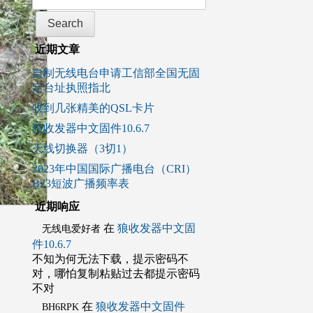
近期文章
自制无线电台申请工信部全国无固
定台址执照指北
收到几张精美的QSL卡片
狼收发器中文固件10.6.7
天线切换器（3切1）
2023年中国国际广播电台（CRI）
B23短波广播频率表
近期响应
在
狼收发器中文固
无线电爱好者
件10.6.7
不知为何无法下载，提示密码不
对，哪怕复制粘贴过去都提示密码
不对
在
狼收发器中文固件
BH6RPK