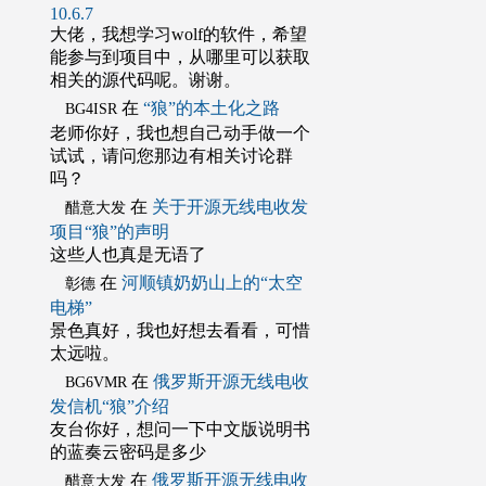
10.6.7
大佬，我想学习wolf的软件，希望
能参与到项目中，从哪里可以获取
相关的源代码呢。谢谢。
在
“狼”的本土化之路
BG4ISR
老师你好，我也想自己动手做一个
试试，请问您那边有相关讨论群
吗？
在
关于开源无线电收发
醋意大发
项目“狼”的声明
这些人也真是无语了
在
河顺镇奶奶山上的“太空
彰德
电梯”
景色真好，我也好想去看看，可惜
太远啦。
在
俄罗斯开源无线电收
BG6VMR
发信机“狼”介绍
友台你好，想问一下中文版说明书
的蓝奏云密码是多少
在
俄罗斯开源无线电收
醋意大发