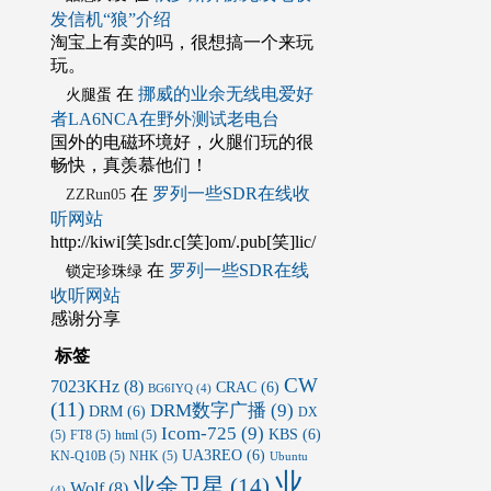
发信机“狼”介绍
淘宝上有卖的吗，很想搞一个来玩
玩。
在
挪威的业余无线电爱好
火腿蛋
者LA6NCA在野外测试老电台
国外的电磁环境好，火腿们玩的很
畅快，真羡慕他们！
在
罗列一些SDR在线收
ZZRun05
听网站
http://kiwi[笑]sdr.c[笑]om/.pub[笑]lic/
在
罗列一些SDR在线
锁定珍珠绿
收听网站
感谢分享
标签
CW
7023KHz
(8)
CRAC
(6)
BG6IYQ
(4)
(11)
DRM数字广播
(9)
DRM
(6)
DX
Icom-725
(9)
KBS
(6)
(5)
FT8
(5)
html
(5)
UA3REO
(6)
KN-Q10B
(5)
NHK
(5)
Ubuntu
业
业余卫星
(14)
Wolf
(8)
(4)