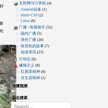
互联网与计算机
(4)
好
Android设备
(1)
Html+CSS
(2)
Linux
(6)
躯
广播 / 电视相关
(52)
吃
国内广播
(5)
境外广播
(20)
收音机的故事
(7)
短波资讯
(23)
行动志
(6)
镰锤主义
(8)
红旗渠精神
(8)
谷文昌精神
(1)
传播预测
日志搜索
Search
for: