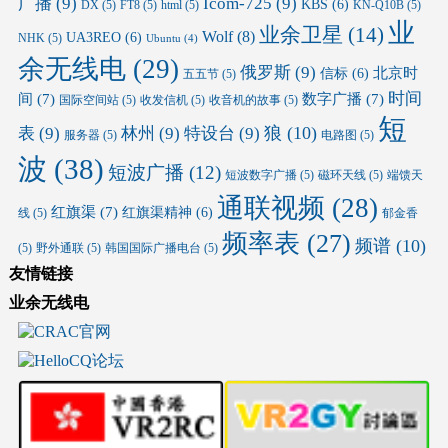
广播
(9)
Icom-725
(9)
KBS
(6)
DX
(5)
FT8
(5)
html
(5)
KN-Q10B
(5)
业
业余卫星
(14)
Wolf
(8)
UA3REO
(6)
NHK
(5)
Ubuntu
(4)
余无线电
(29)
俄罗斯
(9)
北京时
信标
(6)
五五节
(5)
时间
间
(7)
数字广播
(7)
国际空间站
(5)
收发信机
(5)
收音机的故事
(5)
短
狼
(10)
表
(9)
林州
(9)
特设台
(9)
服务器
(5)
电路图
(5)
波
(38)
短波广播
(12)
短波数字广播
(5)
磁环天线
(5)
端馈天
通联视频
(28)
红旗渠
(7)
红旗渠精神
(6)
线
(5)
郁金香
频率表
(27)
频谱
(10)
(5)
野外通联
(5)
韩国国际广播电台
(5)
友情链接
业余无线电