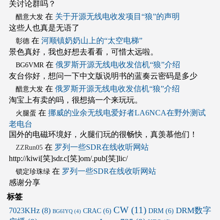
关讨论群吗？
在
关于开源无线电收发项目“狼”的声明
醋意大发
这些人也真是无语了
在
河顺镇奶奶山上的“太空电梯”
彰德
景色真好，我也好想去看看，可惜太远啦。
在
俄罗斯开源无线电收发信机“狼”介绍
BG6VMR
友台你好，想问一下中文版说明书的蓝奏云密码是多少
在
俄罗斯开源无线电收发信机“狼”介绍
醋意大发
淘宝上有卖的吗，很想搞一个来玩玩。
在
挪威的业余无线电爱好者LA6NCA在野外测试
火腿蛋
老电台
国外的电磁环境好，火腿们玩的很畅快，真羡慕他们！
在
罗列一些SDR在线收听网站
ZZRun05
http://kiwi[笑]sdr.c[笑]om/.pub[笑]lic/
在
罗列一些SDR在线收听网站
锁定珍珠绿
感谢分享
标签
CW
(11)
DRM数字
7023KHz
(8)
CRAC
(6)
DRM
(6)
BG6IYQ
(4)