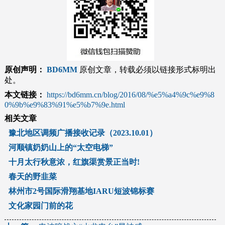
原创声明：
BD6MM
原创文章，转载必须以链接形式标明出
处。
本文链接：
https://bd6mm.cn/blog/2016/08/%e5%a4%9c%e9%8
0%9b%e9%83%91%e5%b7%9e.html
相关文章
豫北地区调频广播接收记录（2023.10.01）
河顺镇奶奶山上的“太空电梯”
十月太行秋意浓，红旗渠赏景正当时!
春天的野韭菜
林州市2号国际滑翔基地IARU短波锦标赛
文化家园门前的花