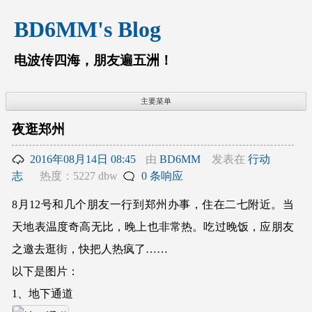
跳
BD6MM's Blog
至
内
容
电波传四海，朋友遍五洲！
主要菜单
夜逛郑州
2016年08月14日 08:45
由
BD6MM
发表在
行动
志
热度：5227 dbw
0 条响应
8月12号和几个朋友一行到郑州办事，住在二七附近。当
天地表温度奇高无比，晚上也非常热。吃过晚饭，应朋友
之邀去逛街，快把人热疯了……
以下是图片：
1、地下通道