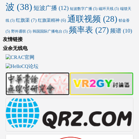
波
(38)
短波广播
(12)
短波数字广播
(5)
磁环天线
(5)
端馈天
通联视频
(28)
红旗渠
(7)
红旗渠精神
(6)
线
(5)
郁金香
频率表
(27)
频谱
(10)
(5)
野外通联
(5)
韩国国际广播电台
(5)
友情链接
业余无线电