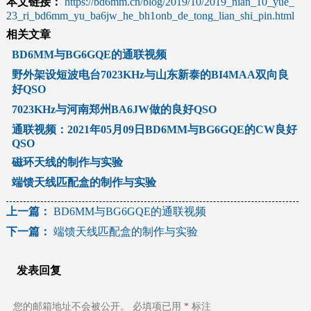
本文链接：
https://bd6mm.cn/blog/2019/10/2019_nian_10_yue_
23_ri_bd6mm_yu_ba6jw_he_bh1onb_de_tong_lian_shi_pin.html
相关文章
BD6MM与BG6GQE的通联视频
野外架设短波电台7023KHz与山东新泰的BI4MAA双向良
好QSO
7023KHz与河南郑州BA6JW做的良好QSO
通联视频：2021年05月09日BD6MM与BG6GQE的CW良好
QSO
磁环天线的制作与实验
端馈天线匹配盒的制作与实验
文
上一篇：
BD6MM与BG6GQE的通联视频
下一篇：
端馈天线匹配盒的制作与实验
章
导
发表回复
航
您的邮箱地址不会被公开。
必填项已用
*
标注