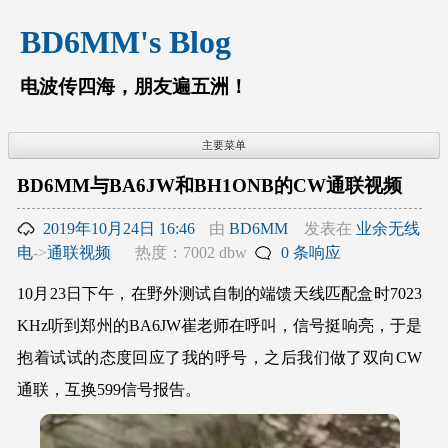
跳
BD6MM's Blog
至
内
容
电波传四海，朋友遍五洲！
主要菜单
BD6MM与BA6JW和BH1ONB的CW通联视频
2019年10月24日 16:46
由
BD6MM
发表在
业余无线
电
->
通联视频
热度：7002 dbw
0 条响应
10月23日下午，在野外测试自制的端馈天线匹配盒时7023
KHz听到郑州的BA6JW崔老师在呼叫，信号挺响亮，于是
抱着试试的态度回应了我的呼号，之后我们做了双向CW
通联，互换599信号报告。