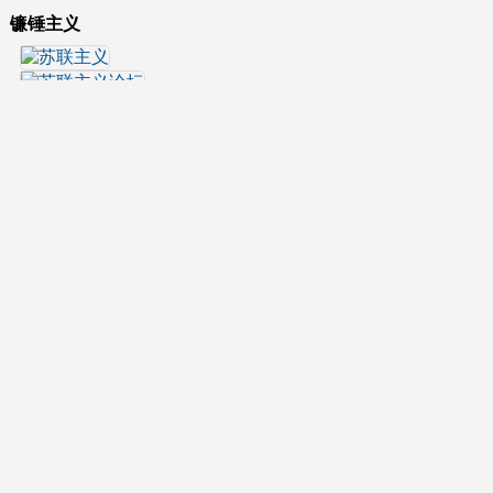
镰锤主义
VPS服务器推荐
程式部署于 美国 加利福尼亚州洛杉矶MULTACOM数据中心，分享
的广播电台、电视台资讯或者转载的内容并不代表本站为其站队赞
同其立场。
Copyright © 2012- 2026
BD6MM
保留原创权利，内容遵循
署名-非