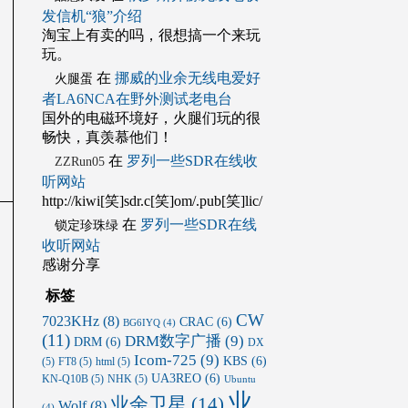
发信机“狼”介绍
淘宝上有卖的吗，很想搞一个来玩
玩。
在
挪威的业余无线电爱好
火腿蛋
者LA6NCA在野外测试老电台
国外的电磁环境好，火腿们玩的很
畅快，真羡慕他们！
在
罗列一些SDR在线收
ZZRun05
听网站
http://kiwi[笑]sdr.c[笑]om/.pub[笑]lic/
在
罗列一些SDR在线
锁定珍珠绿
收听网站
感谢分享
标签
CW
7023KHz
(8)
CRAC
(6)
BG6IYQ
(4)
(11)
DRM数字广播
(9)
DRM
(6)
DX
Icom-725
(9)
KBS
(6)
(5)
FT8
(5)
html
(5)
UA3REO
(6)
KN-Q10B
(5)
NHK
(5)
Ubuntu
业
业余卫星
(14)
Wolf
(8)
(4)