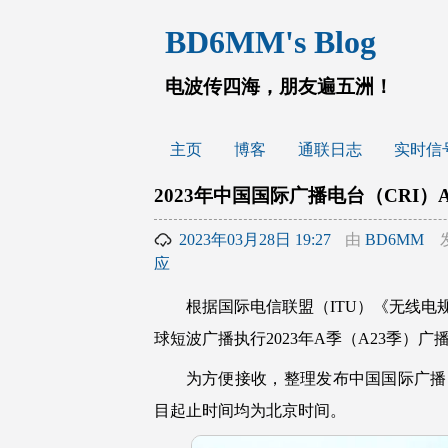
跳
BD6MM's Blog
至
内
容
电波传四海，朋友遍五洲！
主页
博客
通联日志
实时信
2023年中国国际广播电台（CRI）
2023年03月28日 19:27
由
BD6MM
应
根据国际电信联盟（ITU）《无线电规则》
球短波广播执行2023年A季（A23季）广
为方便接收，整理发布中国国际广播电
目起止时间均为北京时间。