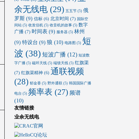
余无线电
(29)
俄
五五节
(5)
罗斯
(9)
北京时间
(7)
信标
(6)
国际空
数字
间站
(5)
收发信机
(5)
收音机的故事
(5)
时间表
(9)
林州
广播
(7)
服务器
(5)
短
狼
(10)
(9)
特设台
(9)
电路图
(5)
波
(38)
短波广播
(12)
短波数
红旗渠
字广播
(5)
磁环天线
(5)
端馈天线
(5)
通联视频
(7)
红旗渠精神
(6)
(28)
郁金香
(5)
野外通联
(5)
韩国国际广播
频率表
(27)
频谱
电台
(5)
(10)
友情链接
业余无线电