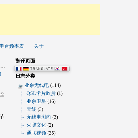
电台频率表
关于
翻译页面
响
日志分类
业余无线电
(114)
QSL卡片欣赏
(1)
，全
业余卫星
(16)
天线
(3)
节
无线电测向
(3)
火腿文化
(2)
通联视频
(35)