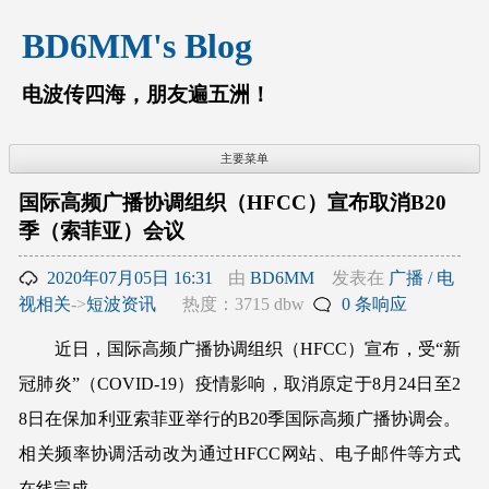
跳
BD6MM's Blog
至
内
容
电波传四海，朋友遍五洲！
主要菜单
国际高频广播协调组织（HFCC）宣布取消B20
季（索菲亚）会议
2020年07月05日 16:31
由
BD6MM
发表在
广播 / 电
视相关
->
短波资讯
热度：3715 dbw
0 条响应
近日，国际高频广播协调组织（HFCC）宣布，受“新
冠肺炎”（COVID-19）疫情影响，取消原定于8月24日至2
8日在保加利亚索菲亚举行的B20季国际高频广播协调会。
相关频率协调活动改为通过HFCC网站、电子邮件等方式
在线完成。