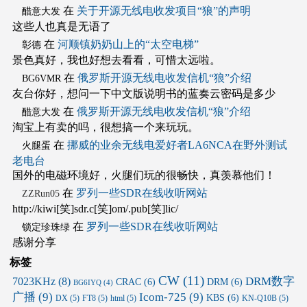
在
关于开源无线电收发项目“狼”的声明
醋意大发
这些人也真是无语了
在
河顺镇奶奶山上的“太空电梯”
彰德
景色真好，我也好想去看看，可惜太远啦。
在
俄罗斯开源无线电收发信机“狼”介绍
BG6VMR
友台你好，想问一下中文版说明书的蓝奏云密码是多少
在
俄罗斯开源无线电收发信机“狼”介绍
醋意大发
淘宝上有卖的吗，很想搞一个来玩玩。
在
挪威的业余无线电爱好者LA6NCA在野外测试
火腿蛋
老电台
国外的电磁环境好，火腿们玩的很畅快，真羡慕他们！
在
罗列一些SDR在线收听网站
ZZRun05
http://kiwi[笑]sdr.c[笑]om/.pub[笑]lic/
在
罗列一些SDR在线收听网站
锁定珍珠绿
感谢分享
标签
CW
(11)
DRM数字
7023KHz
(8)
CRAC
(6)
DRM
(6)
BG6IYQ
(4)
广播
(9)
Icom-725
(9)
KBS
(6)
DX
(5)
FT8
(5)
html
(5)
KN-Q10B
(5)