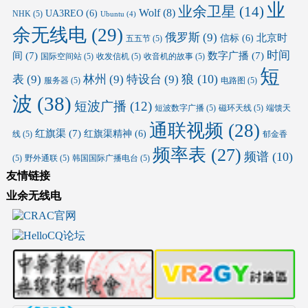
业
业余卫星
(14)
Wolf
(8)
UA3REO
(6)
NHK
(5)
Ubuntu
(4)
余无线电
(29)
俄罗斯
(9)
北京时
信标
(6)
五五节
(5)
时间
间
(7)
数字广播
(7)
国际空间站
(5)
收发信机
(5)
收音机的故事
(5)
短
狼
(10)
表
(9)
林州
(9)
特设台
(9)
服务器
(5)
电路图
(5)
波
(38)
短波广播
(12)
短波数字广播
(5)
磁环天线
(5)
端馈天
通联视频
(28)
红旗渠
(7)
红旗渠精神
(6)
线
(5)
郁金香
频率表
(27)
频谱
(10)
(5)
野外通联
(5)
韩国国际广播电台
(5)
友情链接
业余无线电