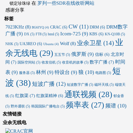
在
罗列一些SDR在线收听网站
锁定珍珠绿
感谢分享
标签
CW
(11)
DRM数字
7023KHz
(8)
CRAC
(6)
DRM
(6)
BG6IYQ
(4)
广播
(9)
Icom-725
(9)
KBS
(6)
DX
(5)
FT8
(5)
html
(5)
KN-Q10B
(5)
业
业余卫星
(14)
Wolf
(8)
UA3REO
(6)
NHK
(5)
Ubuntu
(4)
余无线电
(29)
俄罗斯
(9)
北京时
信标
(6)
五五节
(5)
时间
间
(7)
数字广播
(7)
国际空间站
(5)
收发信机
(5)
收音机的故事
(5)
短
狼
(10)
表
(9)
林州
(9)
特设台
(9)
服务器
(5)
电路图
(5)
波
(38)
短波广播
(12)
短波数字广播
(5)
磁环天线
(5)
端馈天
通联视频
(28)
红旗渠
(7)
红旗渠精神
(6)
线
(5)
郁金香
频率表
(27)
频谱
(10)
(5)
野外通联
(5)
韩国国际广播电台
(5)
友情链接
业余无线电