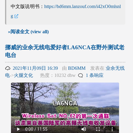
中文版说明书：
https://bd6mm.lanzouf.com/i42xO0mlsnl
g
»阅读全文 (view all)
挪威的业余无线电爱好者LA6NCA在野外测试老
电台
2021年11月09日 16:39
由
BD6MM
发表在
业余无线
电
->
火腿文化
热度：10232 dbw
1 条响应