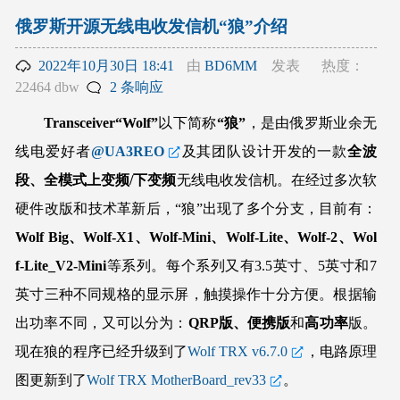
俄罗斯开源无线电收发信机“狼”介绍
2022年10月30日 18:41
由
BD6MM
发表
热度：
22464 dbw
2 条响应
Transceiver“Wolf”
以下简称
“狼”
，是由俄罗斯业余无
线电爱好者
@UA3REO
及其团队设计开发的一款
全波
段、全模式上变频/下变频
无线电收发信机。在经过多次软
硬件改版和技术革新后，“狼”出现了多个分支，目前有：
Wolf Big、Wolf-X1、Wolf-Mini、Wolf-Lite、Wolf-2、Wol
f-Lite_V2-Mini
等系列。每个系列又有3.5英寸、5英寸和7
英寸三种不同规格的显示屏，触摸操作十分方便。根据输
出功率不同，又可以分为：
QRP版、便携版
和
高功率
版。
现在狼的程序已经升级到了
Wolf TRX v6.7.0
，电路原理
图更新到了
Wolf TRX MotherBoard_rev33
。