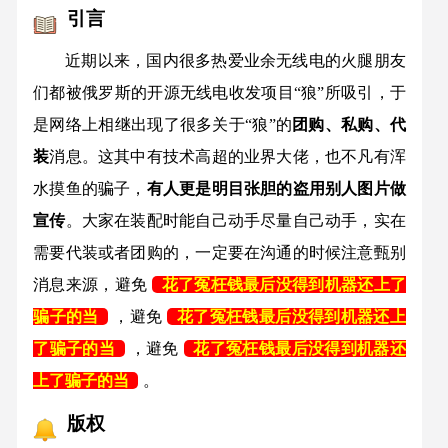
引言
近期以来，国内很多热爱业余无线电的火腿朋友
们都被俄罗斯的开源无线电收发项目“狼”所吸引，于
是网络上相继出现了很多关于“狼”的
团购、私购、代
装
消息。这其中有技术高超的业界大佬，也不凡有浑
水摸鱼的骗子，
有人更是明目张胆的盗用别人图片做
宣传
。大家在装配时能自己动手尽量自己动手，实在
需要代装或者团购的，一定要在沟通的时候注意甄别
消息来源，避免
花了冤枉钱最后没得到机器还上了
骗子的当
，避免
花了冤枉钱最后没得到机器还上
了骗子的当
，避免
花了冤枉钱最后没得到机器还
上了骗子的当
。
版权