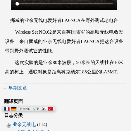
挪威的业余无线电爱好者LA6NCA在野外测试老电台
Wireless Set NO.62是来自英国陆军的高频无线电收发
设备，来自挪威的业余无线电爱好者LA6NCA把这台设备
带到野外测试它的性能。
这次实验的是业余80米波段，50米长的天线挂在10米
高的树上，通联对象是距离科克纳尔185公里的LA5MT。
文
←
早期文章
章
翻译页面
导
日志分类
业余无线电
(114)
航