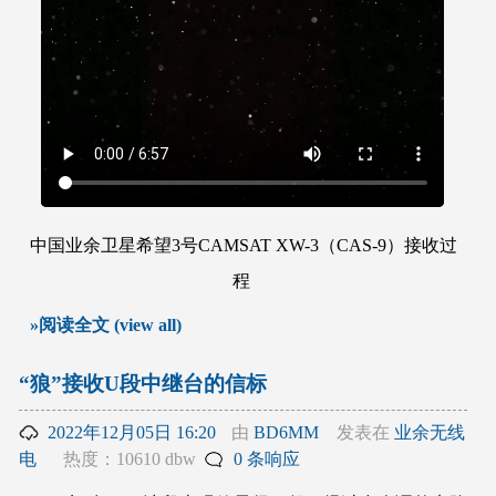
中国业余卫星希望3号CAMSAT XW-3（CAS-9）接收过
程
»阅读全文 (view all)
“狼”接收U段中继台的信标
2022年12月05日 16:20
由
BD6MM
发表在
业余无线
电
热度：10610 dbw
0 条响应