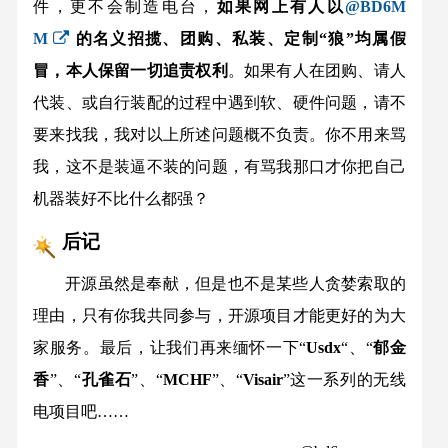
件，更不会制造电台，
如果网上有人以
@BD6M
M
的名义招揽、团购、私装、定制“狼”均属假
冒，本人保留一切追责权利
。如果有人在团购、请人
代装、或自行装配的过程中遇到软、硬件问题，请不
要来找我，我对以上所述问题概不负责。你不用来骂
我，这不是装逼不装的问题，有骂我那口才你把自己
机器装好不比什么都强？
后记
开源虽然是奉献，但是也不是某些人贪婪索取的
理由，只有你我共同参与，开源项目才能更好的为大
家服务。最后，让我们再来缅怀一下“
Usdx
“、“
郁金
香
”、“
孔雀石
”、“
MCHF
”、“
Visair
”这一系列的无线
电项目吧……