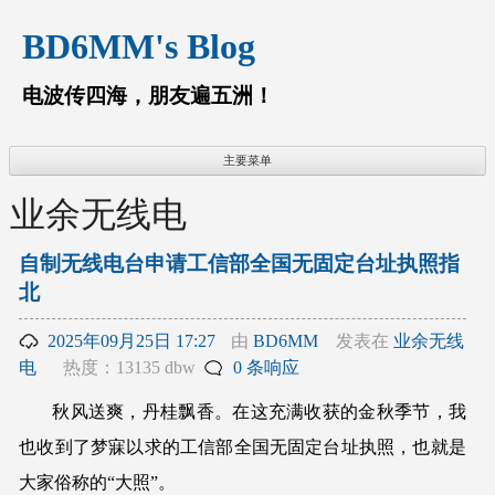
跳
BD6MM's Blog
至
内
容
电波传四海，朋友遍五洲！
主要菜单
业余无线电
自制无线电台申请工信部全国无固定台址执照指
北
2025年09月25日 17:27
由
BD6MM
发表在
业余无线
电
热度：13135 dbw
0 条响应
秋风送爽，丹桂飘香。在这充满收获的金秋季节，我
也收到了梦寐以求的工信部全国无固定台址执照，也就是
大家俗称的“大照”。