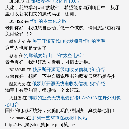
在
狼收发器中文固件10.6.7
BH6RPK
大佬，我想学习wolf的软件，希望能参与到项目中，从哪
里可以获取相关的源代码呢。谢谢。
在
“狼”的本土化之路
BG4ISR
老师你好，我也想自己动手做一个试试，请问您那边有相
关讨论群吗？
在
关于开源无线电收发项目“狼”的声明
醋意大发
这些人也真是无语了
在
河顺镇奶奶山上的“太空电梯”
彰德
景色真好，我也好想去看看，可惜太远啦。
在
俄罗斯开源无线电收发信机“狼”介绍
BG6VMR
友台你好，想问一下中文版说明书的蓝奏云密码是多少
在
俄罗斯开源无线电收发信机“狼”介绍
醋意大发
淘宝上有卖的吗，很想搞一个来玩玩。
在
挪威的业余无线电爱好者LA6NCA在野外测试
火腿蛋
老电台
国外的电磁环境好，火腿们玩的很畅快，真羡慕他们！
在
罗列一些SDR在线收听网站
ZZRun05
http://kiwi[笑]sdr.c[笑]om/.pub[笑]lic/