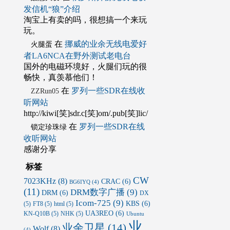
发信机“狼”介绍
淘宝上有卖的吗，很想搞一个来玩
玩。
在
挪威的业余无线电爱好
火腿蛋
者LA6NCA在野外测试老电台
国外的电磁环境好，火腿们玩的很
畅快，真羡慕他们！
在
罗列一些SDR在线收
ZZRun05
听网站
http://kiwi[笑]sdr.c[笑]om/.pub[笑]lic/
在
罗列一些SDR在线
锁定珍珠绿
收听网站
感谢分享
标签
CW
7023KHz
(8)
CRAC
(6)
BG6IYQ
(4)
(11)
DRM数字广播
(9)
DRM
(6)
DX
Icom-725
(9)
KBS
(6)
(5)
FT8
(5)
html
(5)
UA3REO
(6)
KN-Q10B
(5)
NHK
(5)
Ubuntu
业
业余卫星
(14)
Wolf
(8)
(4)