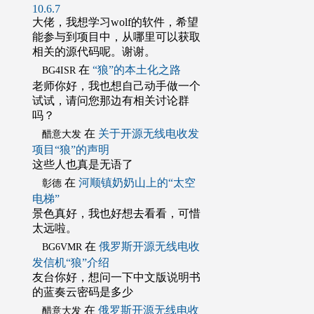
10.6.7
大佬，我想学习wolf的软件，希望
能参与到项目中，从哪里可以获取
相关的源代码呢。谢谢。
在
“狼”的本土化之路
BG4ISR
老师你好，我也想自己动手做一个
试试，请问您那边有相关讨论群
吗？
在
关于开源无线电收发
醋意大发
项目“狼”的声明
这些人也真是无语了
在
河顺镇奶奶山上的“太空
彰德
电梯”
景色真好，我也好想去看看，可惜
太远啦。
在
俄罗斯开源无线电收
BG6VMR
发信机“狼”介绍
友台你好，想问一下中文版说明书
的蓝奏云密码是多少
在
俄罗斯开源无线电收
醋意大发