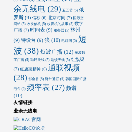
余无线电
(29)
俄
五五节
(5)
罗斯
(9)
北京时间
(7)
信标
(6)
国际空
数字
间站
(5)
收发信机
(5)
收音机的故事
(5)
时间表
(9)
林州
广播
(7)
服务器
(5)
短
狼
(10)
(9)
特设台
(9)
电路图
(5)
波
(38)
短波广播
(12)
短波数
红旗渠
字广播
(5)
磁环天线
(5)
端馈天线
(5)
通联视频
(7)
红旗渠精神
(6)
(28)
郁金香
(5)
野外通联
(5)
韩国国际广播
频率表
(27)
频谱
电台
(5)
(10)
友情链接
业余无线电