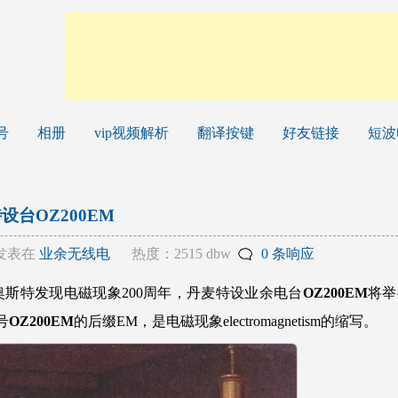
号
相册
vip视频解析
翻译按键
好友链接
短波
台OZ200EM
发表在
业余无线电
热度：2515 dbw
0 条响应
特发现电磁现象200周年，丹麦特设业余电台
OZ200EM
将举
号
OZ200EM
的后缀EM，是电磁现象electromagnetism的缩写。