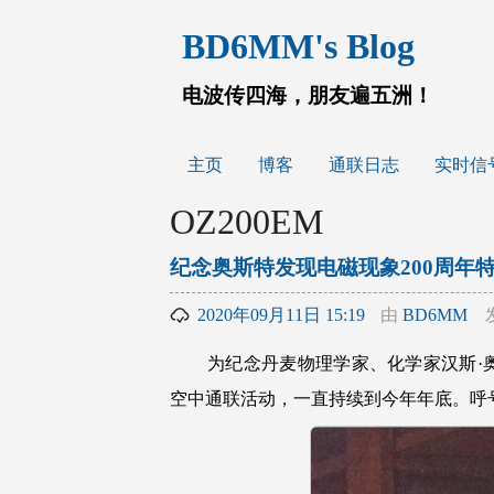
跳
BD6MM's Blog
至
内
容
电波传四海，朋友遍五洲！
主页
博客
通联日志
实时信
OZ200EM
纪念奥斯特发现电磁现象200周年特设
2020年09月11日 15:19
由
BD6MM
为纪念丹麦物理学家、化学家汉斯·奥斯
空中通联活动，一直持续到今年年底。呼