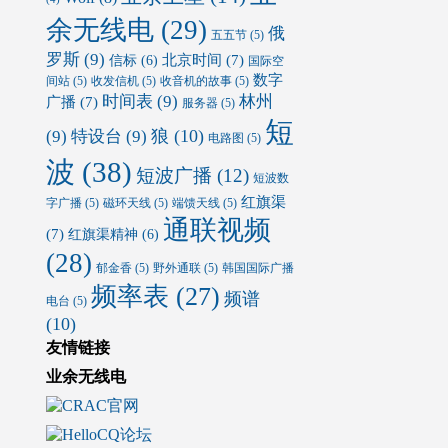
余无线电
(29)
俄
五五节
(5)
罗斯
(9)
北京时间
(7)
信标
(6)
国际空
数字
间站
(5)
收发信机
(5)
收音机的故事
(5)
时间表
(9)
林州
广播
(7)
服务器
(5)
短
狼
(10)
(9)
特设台
(9)
电路图
(5)
波
(38)
短波广播
(12)
短波数
红旗渠
字广播
(5)
磁环天线
(5)
端馈天线
(5)
通联视频
(7)
红旗渠精神
(6)
(28)
郁金香
(5)
野外通联
(5)
韩国国际广播
频率表
(27)
频谱
电台
(5)
(10)
友情链接
业余无线电