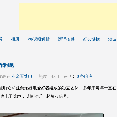
号
相册
vip视频解析
翻译按键
好友链接
短波
配问题
发表在
业余无线电
热度：4351 dbw
0 条响应
波听众和业余无线电爱好者组成的独立团体，多年来每年一直在
地远离电子噪声，以便收听一起短波信号。