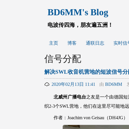
跳
BD6MM's Blog
至
内
容
电波传四海，朋友遍五洲！
主页
博客
通联日志
实时信
信号分配
解决SWL收音机营地的短波信号分
2020年02月13日 11:41
由
BD6MM
北威州广播电台
之友是一个由德国短
织2-3个SWL营地，他们在这里尽可能
作者：Joachim von Geisau（DH4JG）