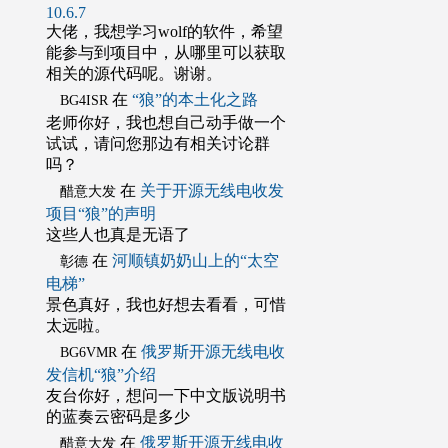
10.6.7
大佬，我想学习wolf的软件，希望
能参与到项目中，从哪里可以获取
相关的源代码呢。谢谢。
在
“狼”的本土化之路
BG4ISR
老师你好，我也想自己动手做一个
试试，请问您那边有相关讨论群
吗？
在
关于开源无线电收发
醋意大发
项目“狼”的声明
这些人也真是无语了
在
河顺镇奶奶山上的“太空
彰德
电梯”
景色真好，我也好想去看看，可惜
太远啦。
在
俄罗斯开源无线电收
BG6VMR
发信机“狼”介绍
友台你好，想问一下中文版说明书
的蓝奏云密码是多少
在
俄罗斯开源无线电收
醋意大发