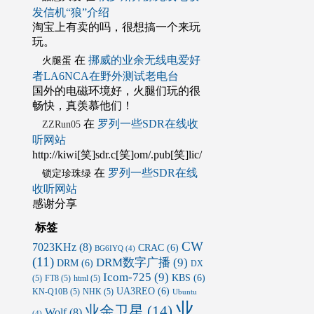
发信机“狼”介绍
淘宝上有卖的吗，很想搞一个来玩
玩。
在
挪威的业余无线电爱好
火腿蛋
者LA6NCA在野外测试老电台
国外的电磁环境好，火腿们玩的很
畅快，真羡慕他们！
在
罗列一些SDR在线收
ZZRun05
听网站
http://kiwi[笑]sdr.c[笑]om/.pub[笑]lic/
在
罗列一些SDR在线
锁定珍珠绿
收听网站
感谢分享
标签
CW
7023KHz
(8)
CRAC
(6)
BG6IYQ
(4)
(11)
DRM数字广播
(9)
DRM
(6)
DX
Icom-725
(9)
KBS
(6)
(5)
FT8
(5)
html
(5)
UA3REO
(6)
KN-Q10B
(5)
NHK
(5)
Ubuntu
业
业余卫星
(14)
Wolf
(8)
(4)