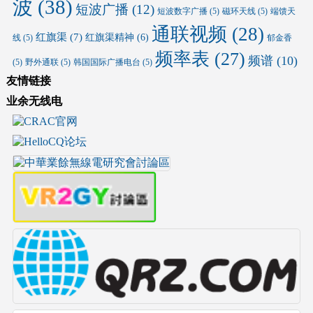
波
(38)
短波广播
(12)
短波数字广播
(5)
磁环天线
(5)
端馈天
通联视频
(28)
红旗渠
(7)
红旗渠精神
(6)
线
(5)
郁金香
频率表
(27)
频谱
(10)
(5)
野外通联
(5)
韩国国际广播电台
(5)
友情链接
业余无线电