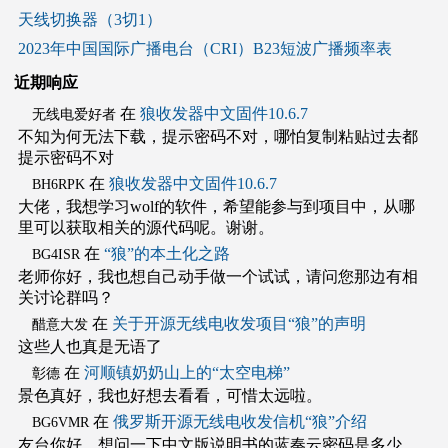
天线切换器（3切1）
2023年中国国际广播电台（CRI）B23短波广播频率表
近期响应
在
狼收发器中文固件10.6.7
无线电爱好者
不知为何无法下载，提示密码不对，哪怕复制粘贴过去都
提示密码不对
在
狼收发器中文固件10.6.7
BH6RPK
大佬，我想学习wolf的软件，希望能参与到项目中，从哪
里可以获取相关的源代码呢。谢谢。
在
“狼”的本土化之路
BG4ISR
老师你好，我也想自己动手做一个试试，请问您那边有相
关讨论群吗？
在
关于开源无线电收发项目“狼”的声明
醋意大发
这些人也真是无语了
在
河顺镇奶奶山上的“太空电梯”
彰德
景色真好，我也好想去看看，可惜太远啦。
在
俄罗斯开源无线电收发信机“狼”介绍
BG6VMR
友台你好，想问一下中文版说明书的蓝奏云密码是多少