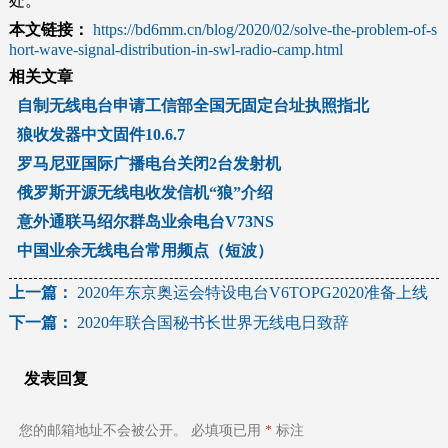
处。
本文链接：
https://bd6mm.cn/blog/2020/02/solve-the-problem-of-s
hort-wave-signal-distribution-in-swl-radio-camp.html
相关文章
自制无线电台申请工信部全国无固定台址执照指北
狼收发器中文固件10.6.7
罗马尼亚国际广播电台关闭2台发射机
俄罗斯开源无线电收发信机“狼”介绍
意外通联马绍尔群岛业余电台V73NS
中国业余无线电台常用频点（短波）
文
上一篇：
2020年东京奥运会特设电台V6TOPG2020准备上线
下一篇：
2020年联合国秘书长世界无线电日致辞
章
导
发表回复
航
您的邮箱地址不会被公开。
必填项已用
*
标注