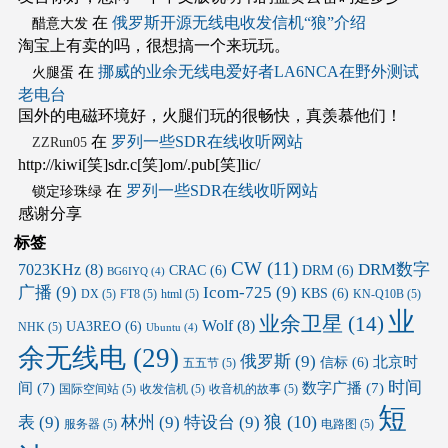
在
俄罗斯开源无线电收发信机“狼”介绍
醋意大发
淘宝上有卖的吗，很想搞一个来玩玩。
在
挪威的业余无线电爱好者LA6NCA在野外测试
火腿蛋
老电台
国外的电磁环境好，火腿们玩的很畅快，真羡慕他们！
在
罗列一些SDR在线收听网站
ZZRun05
http://kiwi[笑]sdr.c[笑]om/.pub[笑]lic/
在
罗列一些SDR在线收听网站
锁定珍珠绿
感谢分享
标签
CW
(11)
DRM数字
7023KHz
(8)
CRAC
(6)
DRM
(6)
BG6IYQ
(4)
广播
(9)
Icom-725
(9)
KBS
(6)
DX
(5)
FT8
(5)
html
(5)
KN-Q10B
(5)
业
业余卫星
(14)
Wolf
(8)
UA3REO
(6)
NHK
(5)
Ubuntu
(4)
余无线电
(29)
俄罗斯
(9)
北京时
信标
(6)
五五节
(5)
时间
间
(7)
数字广播
(7)
国际空间站
(5)
收发信机
(5)
收音机的故事
(5)
短
狼
(10)
表
(9)
林州
(9)
特设台
(9)
服务器
(5)
电路图
(5)