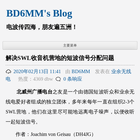
跳
BD6MM's Blog
至
内
容
电波传四海，朋友遍五洲！
主要菜单
解决SWL收音机营地的短波信号分配问题
2020年02月13日 11:41
由
BD6MM
发表在
业余无线
电
热度：4369 dbw
0 条响应
北威州广播电台
之友是一个由德国短波听众和业余无
线电爱好者组成的独立团体，多年来每年一直在组织2-3个
SWL营地，他们在这里尽可能地远离电子噪声，以便收听
一起短波信号。
作者：Joachim von Geisau（DH4JG）