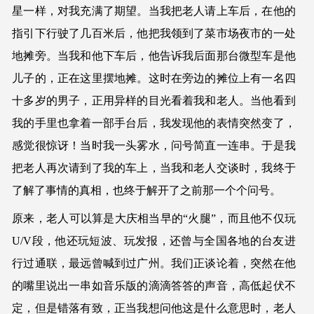
星一样，对我充满了期望。当我把老人请上车后，在他的
指引下行驶了几百米后，他把我领到了菜市场夜市的一处
地摊旁。当我和他下车后，他告诉我后面那台微型车是他
儿子的，正在这里摆地摊。这时在旁边的摊位上有一名四
十多岁的男子，正用异样的目光看着我和老人。当他看到
我的手里也拿着一部手台后，我发现他的表情突然变了，
感觉很惊讶！当时我一头雾水，问号简直一连串。于是我
把老人再次请到了我的车上，当我和老人交谈时，我终于
了解了事情的真相，也终于解开了之前那一个个问号。
原来，老人可以算是大庆相当早的“火腿”，而且他不仅玩
U/V段，他还玩短波、玩发报，还曾与全国各地的台友进
行过通联，最远曾喊到过广州。我们正谈论着，突然在他
的嘴里说出一串如音乐版的滴滴答答的声音，高低起伏不
定，但是错落有致，正当我想问他这是什么意思时，老人