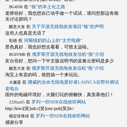
在
“狼”的本土化之路
BG4ISR
老师你好，我也想自己动手做一个试试，请问您那边有相
关讨论群吗？
在
关于开源无线电收发项目“狼”的声明
醋意大发
这些人也真是无语了
在
河顺镇奶奶山上的“太空电梯”
彰德
景色真好，我也好想去看看，可惜太远啦。
在
俄罗斯开源无线电收发信机“狼”介绍
BG6VMR
友台你好，想问一下中文版说明书的蓝奏云密码是多少
在
俄罗斯开源无线电收发信机“狼”介绍
醋意大发
淘宝上有卖的吗，很想搞一个来玩玩。
在
挪威的业余无线电爱好者LA6NCA在野外测试
火腿蛋
老电台
国外的电磁环境好，火腿们玩的很畅快，真羡慕他们！
在
罗列一些SDR在线收听网站
ZZRun05
http://kiwi[笑]sdr.c[笑]om/.pub[笑]lic/
在
罗列一些SDR在线收听网站
锁定珍珠绿
感谢分享