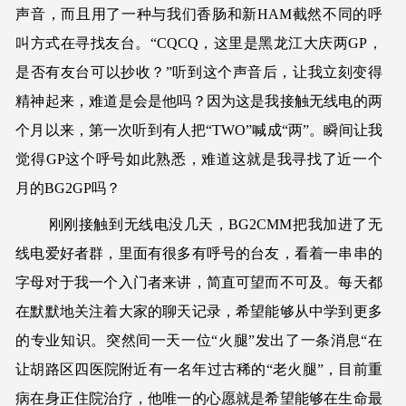
声音，而且用了一种与我们香肠和新HAM截然不同的呼
叫方式在寻找友台。“CQCQ，这里是黑龙江大庆两GP，
是否有友台可以抄收？”听到这个声音后，让我立刻变得
精神起来，难道是会是他吗？因为这是我接触无线电的两
个月以来，第一次听到有人把“TWO”喊成“两”。瞬间让我
觉得GP这个呼号如此熟悉，难道这就是我寻找了近一个
月的BG2GP吗？
刚刚接触到无线电没几天，BG2CMM把我加进了无
线电爱好者群，里面有很多有呼号的台友，看着一串串的
字母对于我一个入门者来讲，简直可望而不可及。每天都
在默默地关注着大家的聊天记录，希望能够从中学到更多
的专业知识。突然间一天一位“火腿”发出了一条消息“在
让胡路区四医院附近有一名年过古稀的“老火腿”，目前重
病在身正住院治疗，他唯一的心愿就是希望能够在生命最