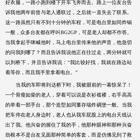
好衣服，一路小跑到楼下开车飞奔而去。路上一位友台告
诉我他两年前曾与老人通联过，之后就一直失去了联系。
这一路虽然只有不到十分钟的车程，可是电台里如同炸锅
一般，众多台友都在呼叫BG2GP，可是老人却都不作答。
当我拿起手咪喊他时，马上电台里传来他的声音，他急切
的问我到哪了？而且告诉我说他正在往过走，两分钟就可
以到桥下，并且告诉我说：“我比较好找，我就在路边站
着等你，而且我手里拿着电台。”
当我的车即将到达桥下时，我被眼前的一幕惊呆了！
一个骨瘦如柴的老人，穿着可以说是衣衫褴褛，右手高高
的举着一部手台，那个造型如同董存瑞炸碉堡一般。当我
把车停在老人身边时，老人也从我车屁股上的电台天线认
出了我。他兴奋的握住了我的手，他那种眼神和那种兴奋
劲根本不是台友见面那种简单的客套，而是仿佛见到了救