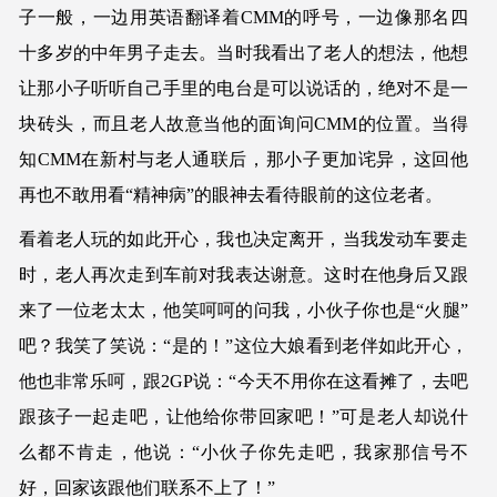
子一般，一边用英语翻译着CMM的呼号，一边像那名四
十多岁的中年男子走去。当时我看出了老人的想法，他想
让那小子听听自己手里的电台是可以说话的，绝对不是一
块砖头，而且老人故意当他的面询问CMM的位置。当得
知CMM在新村与老人通联后，那小子更加诧异，这回他
再也不敢用看“精神病”的眼神去看待眼前的这位老者。
看着老人玩的如此开心，我也决定离开，当我发动车要走
时，老人再次走到车前对我表达谢意。这时在他身后又跟
来了一位老太太，他笑呵呵的问我，小伙子你也是“火腿”
吧？我笑了笑说：“是的！”这位大娘看到老伴如此开心，
他也非常乐呵，跟2GP说：“今天不用你在这看摊了，去吧
跟孩子一起走吧，让他给你带回家吧！”可是老人却说什
么都不肯走，他说：“小伙子你先走吧，我家那信号不
好，回家该跟他们联系不上了！”