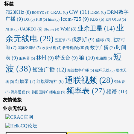
标签
CW
(11)
DRM数字
7023KHz
(8)
CRAC
(6)
DRM
(6)
BG6IYQ
(4)
广播
(9)
Icom-725
(9)
KBS
(6)
DX
(5)
FT8
(5)
html
(5)
KN-Q10B
(5)
业
业余卫星
(14)
Wolf
(8)
UA3REO
(6)
NHK
(5)
Ubuntu
(4)
余无线电
(29)
俄罗斯
(9)
北京时
信标
(6)
五五节
(5)
时间
间
(7)
数字广播
(7)
国际空间站
(5)
收发信机
(5)
收音机的故事
(5)
短
狼
(10)
表
(9)
林州
(9)
特设台
(9)
服务器
(5)
电路图
(5)
波
(38)
短波广播
(12)
短波数字广播
(5)
磁环天线
(5)
端馈天
通联视频
(28)
红旗渠
(7)
红旗渠精神
(6)
线
(5)
郁金香
频率表
(27)
频谱
(10)
(5)
野外通联
(5)
韩国国际广播电台
(5)
友情链接
业余无线电