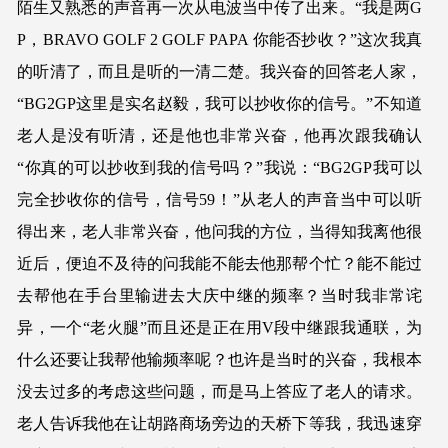
陌生又熟悉的声音再一次从电波当中传了出来。“我是两G
P，BRAVO GOLF 2 GOLF PAPA 你能否抄收？”这次我真
的听清了，而且是听的一清二楚。我兴奋的回答老人家，
“BG2GP这里是实名赵毅，我可以抄收你的信号。”不知道
老人是没有听清，还是他也非常兴奋，他再次跟我确认
“你真的可以抄收到我的信号吗？”我说：“BG2GP我可以
完全抄收你的信号，信号59！”从老人的声音当中可以听
得出来，老人非常兴奋，他问我的方位，当得知我离他很
近后，便迫不及待的问我能不能去他那帮个忙？能不能过
去帮他在手台里输进去大庆中继的频率？当时我非常诧
异，一个“老火腿”而且还是正在用V段中继跟我通联，为
什么还要让我帮他输频率呢？也许是当时的兴奋，我根本
没去过多的考虑这些问题，而是马上答应了老人的请求。
老人告诉我他在让胡路商场旁边的天桥下等我，我迅速穿