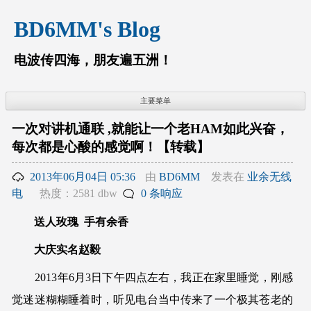
跳
BD6MM's Blog
至
内
容
电波传四海，朋友遍五洲！
主要菜单
一次对讲机通联 ,就能让一个老HAM如此兴奋，
每次都是心酸的感觉啊！【转载】
2013年06月04日 05:36
由
BD6MM
发表在
业余无线
电
热度：2581 dbw
0 条响应
送人玫瑰 手有余香
大庆实名赵毅
2013年6月3日下午四点左右，我正在家里睡觉，刚感
觉迷迷糊糊睡着时，听见电台当中传来了一个极其苍老的