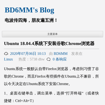
跳
BD6MM's Blog
至
内
容
电波传四海，朋友遍五洲！
主要菜单
Ubuntu 18.04.4系统下安装谷歌Chrome浏览器
2020年07月06日 10:13
由
BD6MM
发表在
Linux
热度：5738 dbw
0 条响应
Ubuntu系统一般默认自带Firefox浏览器，考虑到习惯了谷
歌的Chrome，而且Firefox有些插件在Ubuntu上不兼容，所
以今天决定在Ubuntu系统下安装Chrome。
1、桌面右键单击，调出菜单，选择“打开终端“（或者快
捷键：Ctrl+Alt+T）