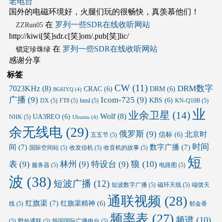
老电台
国外的电磁环境好，火腿们玩的很畅快，真羡慕他们！
在
罗列一些SDR在线收听网站
ZZRun05
http://kiwi[笑]sdr.c[笑]om/.pub[笑]lic/
在
罗列一些SDR在线收听网站
锁定珍珠绿
感谢分享
标签
CW
(11)
DRM数字
7023KHz
(8)
CRAC
(6)
DRM
(6)
BG6IYQ
(4)
广播
(9)
Icom-725
(9)
KBS
(6)
DX
(5)
FT8
(5)
html
(5)
KN-Q10B
(5)
业
业余卫星
(14)
Wolf
(8)
UA3REO
(6)
NHK
(5)
Ubuntu
(4)
余无线电
(29)
俄罗斯
(9)
北京时
信标
(6)
五五节
(5)
时间
间
(7)
数字广播
(7)
国际空间站
(5)
收发信机
(5)
收音机的故事
(5)
短
狼
(10)
表
(9)
林州
(9)
特设台
(9)
服务器
(5)
电路图
(5)
波
(38)
短波广播
(12)
短波数字广播
(5)
磁环天线
(5)
端馈天
通联视频
(28)
红旗渠
(7)
红旗渠精神
(6)
线
(5)
郁金香
频率表
(27)
频谱
(10)
(5)
野外通联
(5)
韩国国际广播电台
(5)