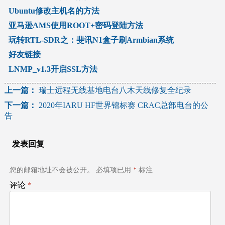
Ubuntu修改主机名的方法
亚马逊AMS使用ROOT+密码登陆方法
玩转RTL-SDR之：斐讯N1盒子刷Armbian系统
好友链接
LNMP_v1.3开启SSL方法
文
上一篇：
瑞士远程无线基地电台八木天线修复全纪录
下一篇：
2020年IARU HF世界锦标赛 CRAC总部电台的公
章
告
导
发表回复
航
您的邮箱地址不会被公开。
必填项已用
*
标注
评论
*