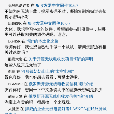
在
狼收发器中文固件10.6.7
无线电爱好者
不知为何无法下载，提示密码不对，哪怕复制粘贴过去都
提示密码不对
在
狼收发器中文固件10.6.7
BH6RPK
大佬，我想学习wolf的软件，希望能参与到项目中，从哪
里可以获取相关的源代码呢。谢谢。
在
“狼”的本土化之路
BG4ISR
老师你好，我也想自己动手做一个试试，请问您那边有相
关讨论群吗？
在
关于开源无线电收发项目“狼”的声明
醋意大发
这些人也真是无语了
在
河顺镇奶奶山上的“太空电梯”
彰德
景色真好，我也好想去看看，可惜太远啦。
在
俄罗斯开源无线电收发信机“狼”介绍
BG6VMR
友台你好，想问一下中文版说明书的蓝奏云密码是多少
在
俄罗斯开源无线电收发信机“狼”介绍
醋意大发
淘宝上有卖的吗，很想搞一个来玩玩。
在
挪威的业余无线电爱好者LA6NCA在野外测试
火腿蛋