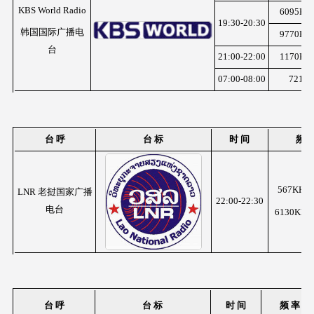
KBS World Radio
6095KH
19:30-20:30
韩国国际广播电
9770KH
台
21:00-22:00
1170KH
07:00-08:00
7215
台 呼
台 标
时 间
频 
567KHz
LNR 老挝国家广播
22:00-22:30
电台
6130KHz
台 呼
台 标
时 间
频 率