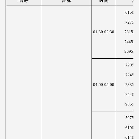
台 呼
台 标
时 间
频 
6150K
7275K
01:30-02:30
7315KH
7445KH
9695KH
7205K
7245KH
04:00-05:00
7335K
7440KH
9865KH
5975K
6100KH
6140KH