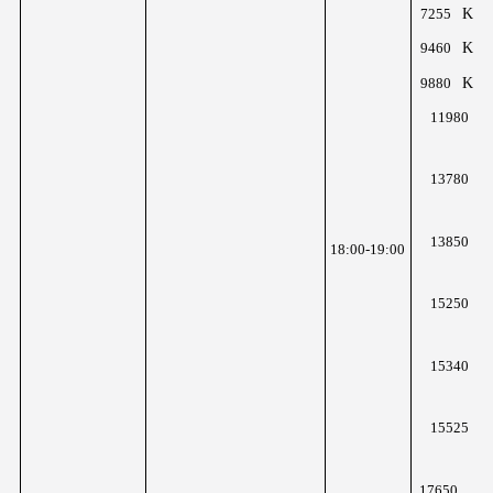
KHz
7255
KHz
9460
KHz
9880
K
11980
z
K
13780
z
K
13850
18:00-19:00
z
K
15250
z
K
15340
z
K
15525
z
K
17650