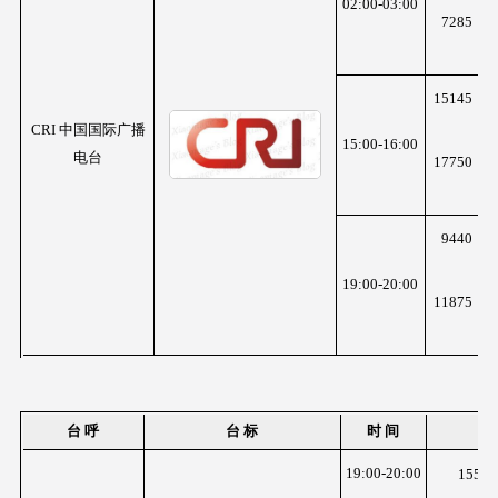
02:00-03:00
7285
K
z
15145
K
z
CRI 中国国际广播
15:00-16:00
电台
17750
K
z
9440
K
z
19:00-20:00
11875
K
z
台 呼
台 标
时 间
频
19:00-20:00
1557