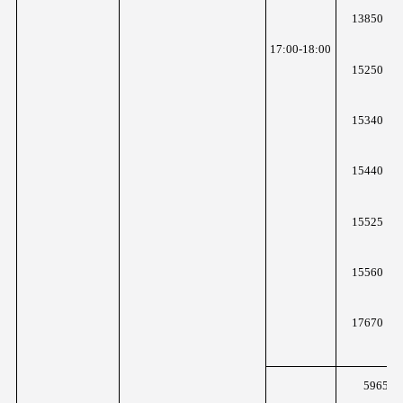
K
13850
z
17:00-18:00
K
15250
z
K
15340
z
K
15440
z
K
15525
z
K
15560
z
K
17670
z
5965K