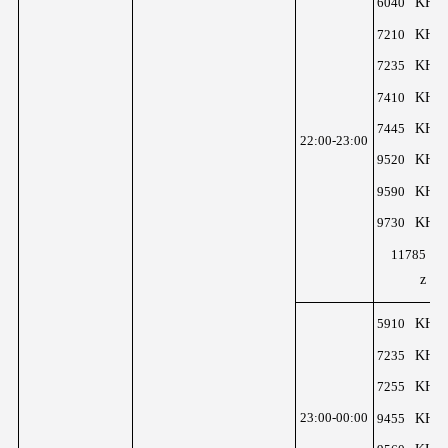
KHz
6040
KHz
7210
KHz
7235
KHz
7410
KHz
7445
22:00-23:00
KHz
9520
KHz
9590
KHz
9730
K
11785
z
KHz
5910
KHz
7235
KHz
7255
KHz
23:00-00:00
9455