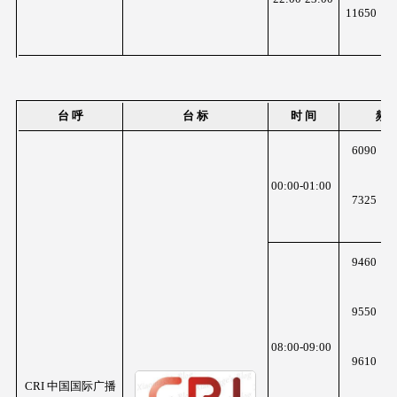
11650
K
z
台 呼
台 标
时 间
频 
6090
K
z
00:00-01:00
7325
K
z
9460
K
z
9550
K
z
08:00-09:00
9610
K
z
CRI 中国国际广播