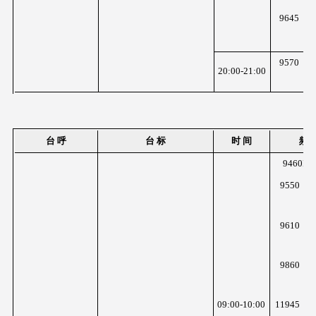
K
9645
z
K
9570
20:00-21:00
z
台 呼
台 标
时 间
频 
9460KH
9550
K
z
9610
K
z
9860
K
z
09:00-10:00
11945
K