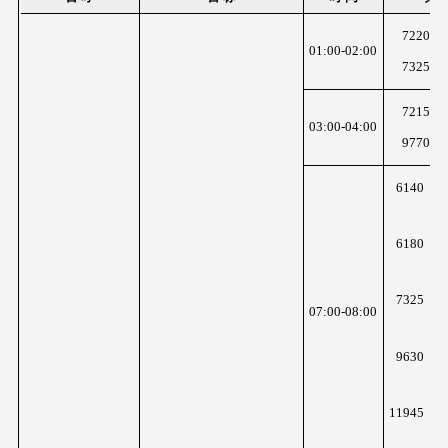
7220KH
01:00-02:00
7325KH
7215KH
03:00-04:00
9770KH
K
6140
z
K
6180
z
K
7325
07:00-08:00
z
K
9630
z
K
11945
z