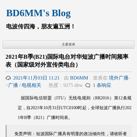
跳
BD6MM's Blog
至
内
容
电波传四海，朋友遍五洲！
主要菜单
2021年B季(B21)国际电台对华短波广播时间频率
表（国家级对外宣传类电台）
2021年11月03日 11:21
由
BD6MM
发表在
境外广播
-
>
广播 / 电视相关
热度：9275 dbw
1 条响应
据国际电信联盟（ITU）无线电规则（RR2016）第12条规
定，自2021年10月31日UTC0100时起，全球短波广播执行202
1年B季（B21）广播时间表。
免责声明：短波国际广播具有明显的政治倾向性，请收听者