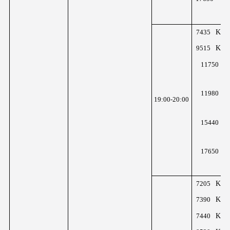
z
KHz
7435
KHz
9515
K
11750
z
K
11980
19:00-20:00
z
K
15440
z
K
17650
z
KHz
7205
KHz
7390
KHz
7440