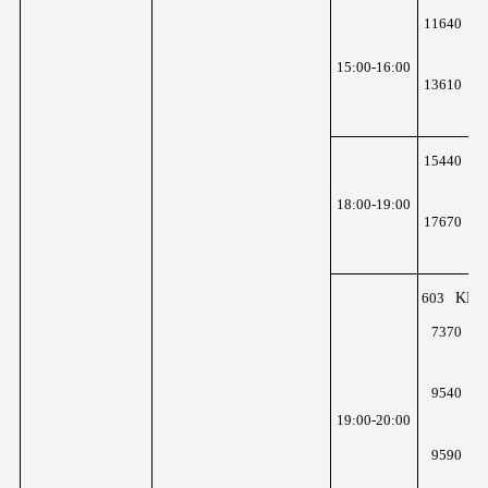
K
11640
z
15:00-16:00
K
13610
z
K
15440
z
18:00-19:00
K
17670
z
KHz
603
K
7370
z
K
9540
z
19:00-20:00
K
9590
z