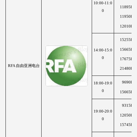
10:00-11:0
11895KH
0
11950KH
12010KH
15255KH
15665KH
14:00-15:0
0
17675KH
RFA 自由亚洲电台
21480KH
9690KH
18:00-19:0
0
15665KH
9315KH
19:00-20:0
12050KH
0
15745KH