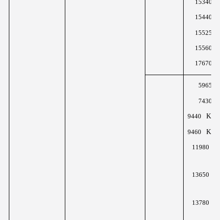
15340K
15440K
15525K
15560K
17670K
5965KH
7430K
KHz
9440
KHz
9460
K
11980
z
K
13650
z
K
13780
z