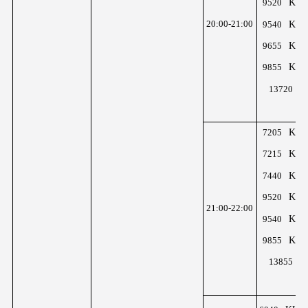
KHz
9520
KHz
20:00-21:00
9540
KHz
9655
KHz
9855
K
13720
z
KHz
7205
KHz
7215
KHz
7440
KHz
9520
21:00-22:00
KHz
9540
KHz
9855
K
13855
z