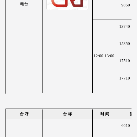
电台
9860
K
z
13740
K
z
15350
K
z
12:00-13:00
17510
K
z
17710
K
z
台 呼
台 标
时 间
频 
6010
K
z